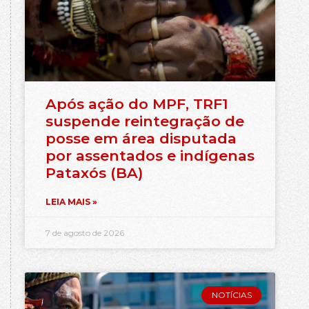
Após ação do MPF, TRF1
suspende reintegração de
posse em área disputada
por assentados e indígenas
Pataxós (BA)
LEIA MAIS »
7 de agosto de 2026
NOTÍCIAS