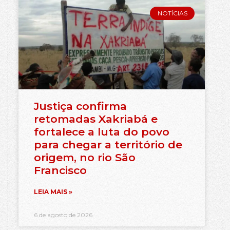
NOTÍCIAS
Justiça confirma
retomadas Xakriabá e
fortalece a luta do povo
para chegar a território de
origem, no rio São
Francisco
LEIA MAIS »
6 de agosto de 2026