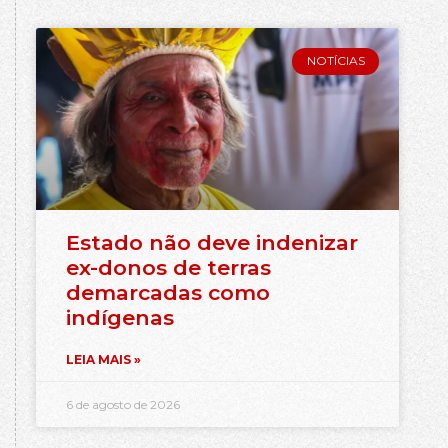
NOTÍCIAS
Estado não deve indenizar
ex-donos de terras
demarcadas como
indígenas
LEIA MAIS »
6 de agosto de 2026