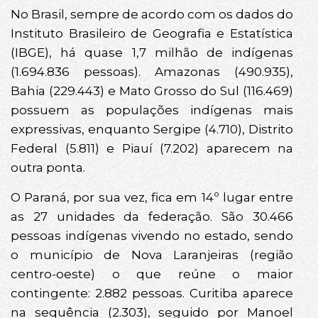
No Brasil, sempre de acordo com os dados do
Instituto Brasileiro de Geografia e Estatística
(IBGE), há quase 1,7 milhão de indígenas
(1.694.836 pessoas). Amazonas (490.935),
Bahia (229.443) e Mato Grosso do Sul (116.469)
possuem as populações indígenas mais
expressivas, enquanto Sergipe (4.710), Distrito
Federal (5.811) e Piauí (7.202) aparecem na
outra ponta.
O Paraná, por sua vez, fica em 14º lugar entre
as 27 unidades da federação. São 30.466
pessoas indígenas vivendo no estado, sendo
o município de Nova Laranjeiras (região
centro-oeste) o que reúne o maior
contingente: 2.882 pessoas. Curitiba aparece
na sequência (2.303), seguido por Manoel