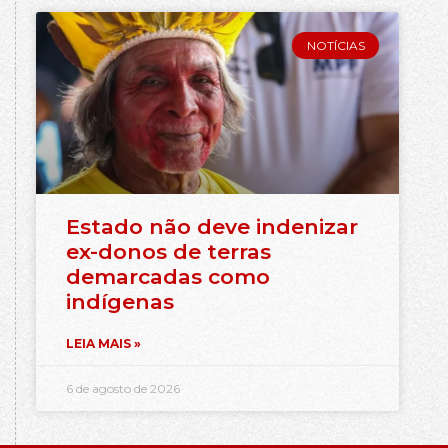
NOTÍCIAS
Estado não deve indenizar
ex-donos de terras
demarcadas como
indígenas
LEIA MAIS »
6 de agosto de 2026