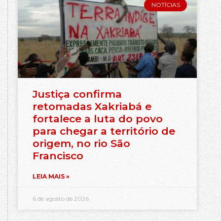
NOTÍCIAS
Justiça confirma
retomadas Xakriabá e
fortalece a luta do povo
para chegar a território de
origem, no rio São
Francisco
LEIA MAIS »
6 de agosto de 2026