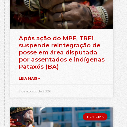
Após ação do MPF, TRF1
suspende reintegração de
posse em área disputada
por assentados e indígenas
Pataxós (BA)
LEIA MAIS »
7 de agosto de 2026
NOTÍCIAS