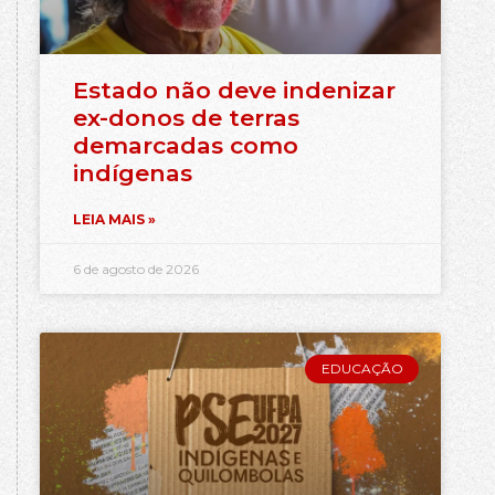
Estado não deve indenizar
ex-donos de terras
demarcadas como
indígenas
LEIA MAIS »
6 de agosto de 2026
EDUCAÇÃO