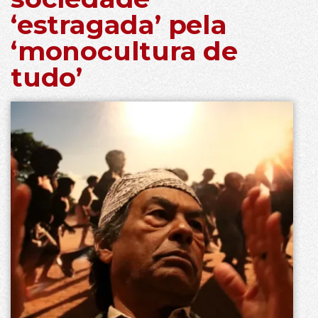
‘estragada’ pela
‘monocultura de
tudo’