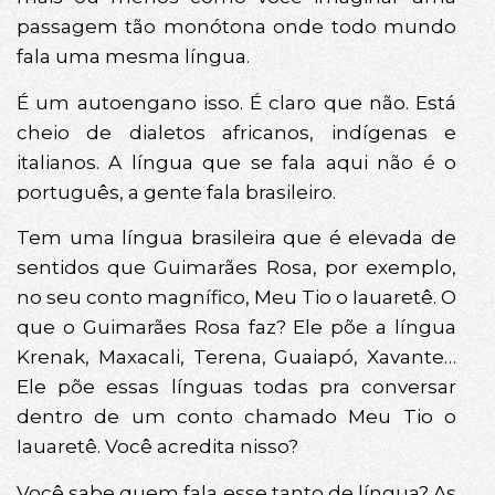
passagem tão monótona onde todo mundo
fala uma mesma língua.
É um autoengano isso. É claro que não. Está
cheio de dialetos africanos, indígenas e
italianos. A língua que se fala aqui não é o
português, a gente fala brasileiro.
Tem uma língua brasileira que é elevada de
sentidos que Guimarães Rosa, por exemplo,
no seu conto magnífico, Meu Tio o Iauaretê. O
que o Guimarães Rosa faz? Ele põe a língua
Krenak, Maxacali, Terena, Guaiapó, Xavante…
Ele põe essas línguas todas pra conversar
dentro de um conto chamado Meu Tio o
Iauaretê. Você acredita nisso?
Você sabe quem fala esse tanto de língua? As