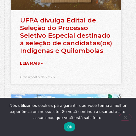
UFPA divulga Edital de
Seleção do Processo
Seletivo Especial destinado
à seleção de candidatas(os)
Indígenas e Quilombolas
LEIA MAIS »
6 de agosto de 2026
NOTÍCIAS
Nós utilizamos cookies para garantir que você tenha a melhor
experiência em nosso site. Se você continua a usar este site,
assumimos que você está satisfeito.
Ok