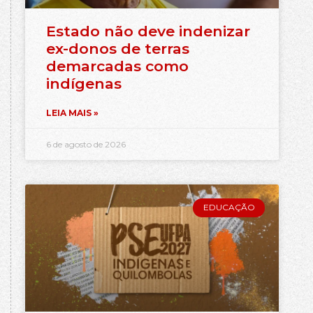
Estado não deve indenizar
ex-donos de terras
demarcadas como
indígenas
LEIA MAIS »
6 de agosto de 2026
EDUCAÇÃO