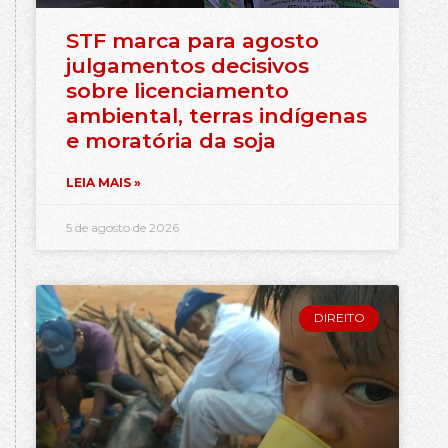
STF marca para agosto
julgamentos decisivos
sobre licenciamento
ambiental, terras indígenas
e moratória da soja
LEIA MAIS »
5 de agosto de 2026
DIREITO