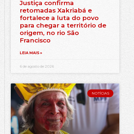
Justiça confirma
retomadas Xakriabá e
fortalece a luta do povo
para chegar a território de
origem, no rio São
Francisco
LEIA MAIS »
6 de agosto de 2026
NOTÍCIAS