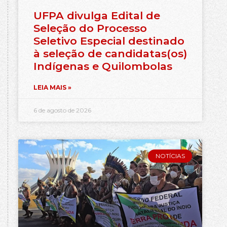
UFPA divulga Edital de
Seleção do Processo
Seletivo Especial destinado
à seleção de candidatas(os)
Indígenas e Quilombolas
LEIA MAIS »
6 de agosto de 2026
NOTÍCIAS