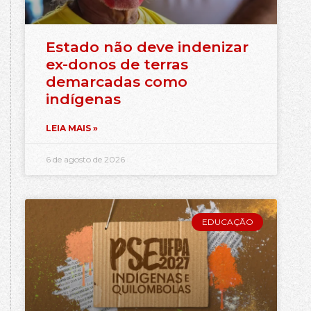
Estado não deve indenizar
ex-donos de terras
demarcadas como
indígenas
LEIA MAIS »
6 de agosto de 2026
EDUCAÇÃO