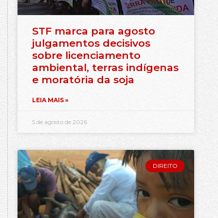
STF marca para agosto
julgamentos decisivos
sobre licenciamento
ambiental, terras indígenas
e moratória da soja
LEIA MAIS »
5 de agosto de 2026
DIREITO