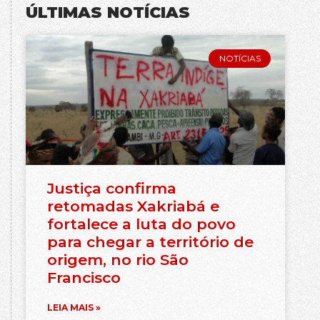
ÚLTIMAS NOTÍCIAS
NOTÍCIAS
Justiça confirma
retomadas Xakriabá e
fortalece a luta do povo
para chegar a território de
origem, no rio São
Francisco
LEIA MAIS »