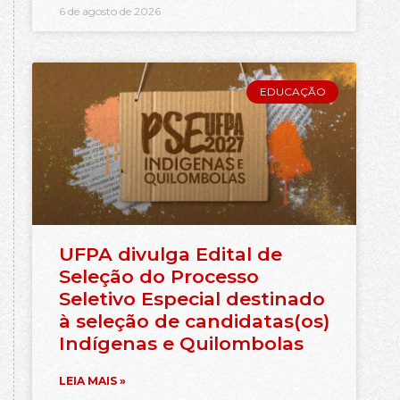
6 de agosto de 2026
EDUCAÇÃO
UFPA divulga Edital de
Seleção do Processo
Seletivo Especial destinado
à seleção de candidatas(os)
Indígenas e Quilombolas
LEIA MAIS »