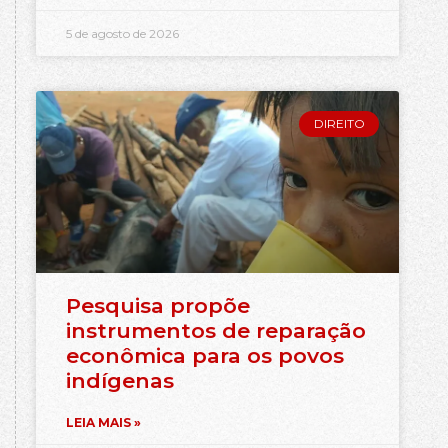
5 de agosto de 2026
DIREITO
Pesquisa propõe
instrumentos de reparação
econômica para os povos
indígenas
LEIA MAIS »