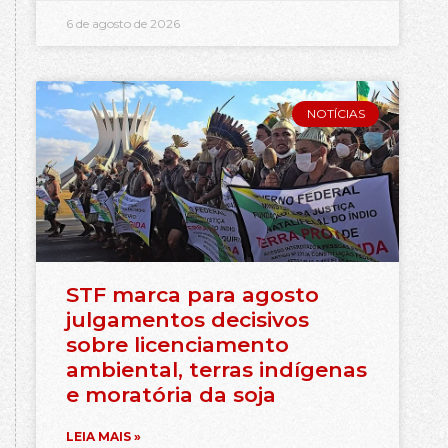
6 de agosto de 2026
NOTÍCIAS
STF marca para agosto
julgamentos decisivos
sobre licenciamento
ambiental, terras indígenas
e moratória da soja
LEIA MAIS »