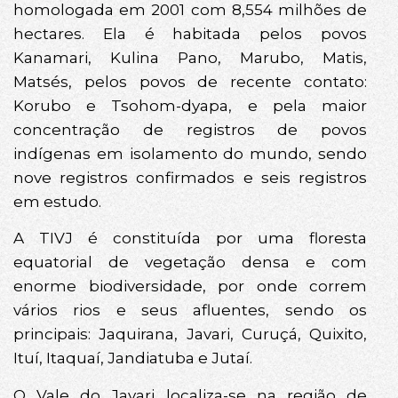
homologada em 2001 com 8,554 milhões de
hectares. Ela é habitada pelos povos
Kanamari, Kulina Pano, Marubo, Matis,
Matsés, pelos povos de recente contato:
Korubo e Tsohom-dyapa, e pela maior
concentração de registros de povos
indígenas em isolamento do mundo, sendo
nove registros confirmados e seis registros
em estudo.
A TIVJ é constituída por uma floresta
equatorial de vegetação densa e com
enorme biodiversidade, por onde correm
vários rios e seus afluentes, sendo os
principais: Jaquirana, Javari, Curuçá, Quixito,
Ituí, Itaquaí, Jandiatuba e Jutaí.
O Vale do Javari localiza-se na região de