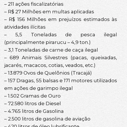
– 211 ações fiscalizatórias
– R$ 27 Milhões em multas aplicadas
– R$ 156 Milhões em prejuízos estimados às
atividades ilícitas
– 5,5 Toneladas de pesca ilegal
(principalmente pirarucu – 4,9 ton.)
– 3,1 Toneladas de carne de caça ilegal
– 689 Animais Silvestres (pacas, queixadas,
jacarés, macacos, cotias, veados, etc.)
– 13.879 Ovos de Quelônios (Tracajá)
– 157 Dragas, 55 balsas e 171 motores utilizados
em ações de garimpo ilegal
– 1.502 Gramas de Ouro
– 72.580 litros de Diesel
– 4.765 litros de Gasolina
– 2.500 litros de gasolina de aviação
– 420 litros de óleo lubrificante