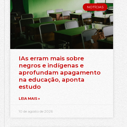
NOTÍCIAS
IAs erram mais sobre
negros e indígenas e
aprofundam apagamento
na educação, aponta
estudo
LEIA MAIS »
10 de agosto de 2026