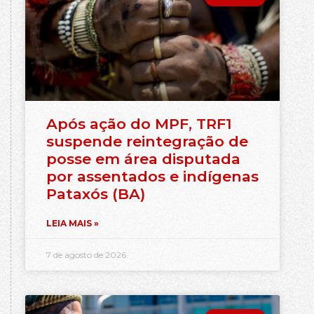
Após ação do MPF, TRF1
suspende reintegração de
posse em área disputada
por assentados e indígenas
Pataxós (BA)
LEIA MAIS »
7 de agosto de 2026