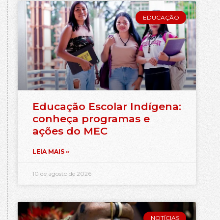
EDUCAÇÃO
Educação Escolar Indígena:
conheça programas e
ações do MEC
LEIA MAIS »
10 de agosto de 2026
NOTÍCIAS