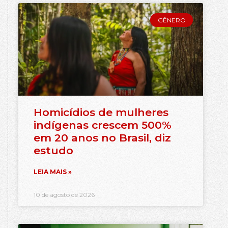
GÊNERO
Homicídios de mulheres
indígenas crescem 500%
em 20 anos no Brasil, diz
estudo
LEIA MAIS »
10 de agosto de 2026