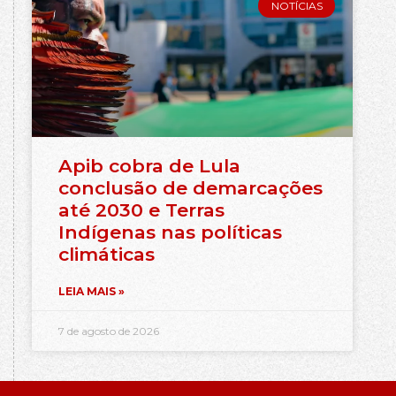
NOTÍCIAS
Apib cobra de Lula
conclusão de demarcações
até 2030 e Terras
Indígenas nas políticas
climáticas
LEIA MAIS »
7 de agosto de 2026