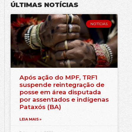
ÚLTIMAS NOTÍCIAS
NOTÍCIAS
Após ação do MPF, TRF1
suspende reintegração de
posse em área disputada
por assentados e indígenas
Pataxós (BA)
LEIA MAIS »