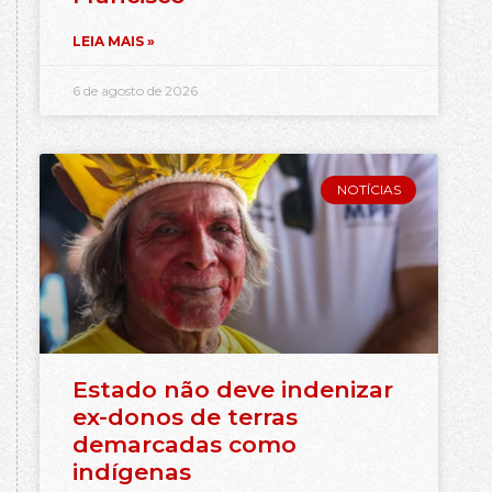
LEIA MAIS »
6 de agosto de 2026
NOTÍCIAS
Estado não deve indenizar
ex-donos de terras
demarcadas como
indígenas