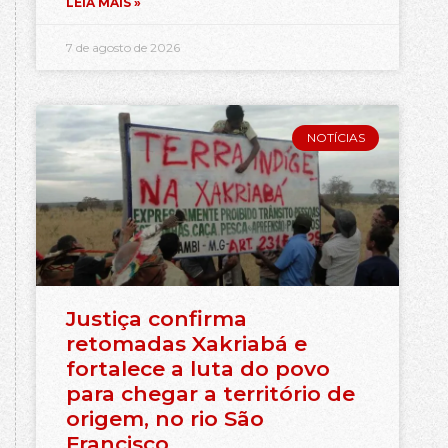
LEIA MAIS »
7 de agosto de 2026
NOTÍCIAS
Justiça confirma
retomadas Xakriabá e
fortalece a luta do povo
para chegar a território de
origem, no rio São
Francisco