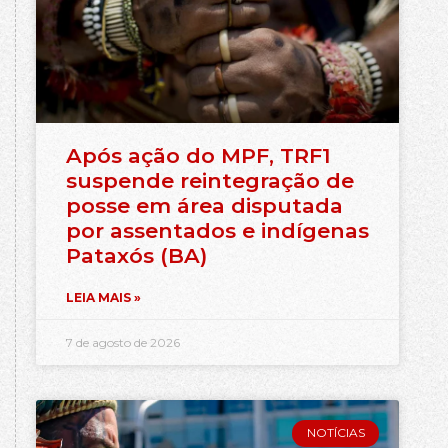
Após ação do MPF, TRF1
suspende reintegração de
posse em área disputada
por assentados e indígenas
Pataxós (BA)
LEIA MAIS »
7 de agosto de 2026
NOTÍCIAS