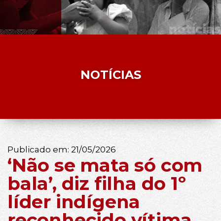
NOTÍCIAS
Publicado em:
21/05/2026
‘Não se mata só com
bala’, diz filha do 1º
líder indígena
reconhecido vítima