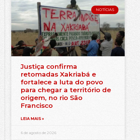
NOTÍCIAS
Justiça confirma
retomadas Xakriabá e
fortalece a luta do povo
para chegar a território de
origem, no rio São
Francisco
LEIA MAIS »
6 de agosto de 2026