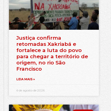
Justiça confirma
retomadas Xakriabá e
fortalece a luta do povo
para chegar a território de
origem, no rio São
Francisco
LEIA MAIS »
6 de agosto de 2026