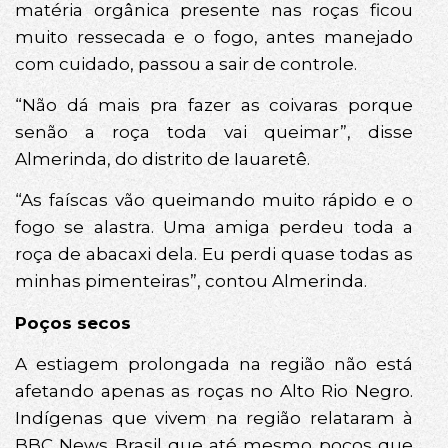
matéria orgânica presente nas roças ficou
muito ressecada e o fogo, antes manejado
com cuidado, passou a sair de controle.
“Não dá mais pra fazer as coivaras porque
senão a roça toda vai queimar”, disse
Almerinda, do distrito de Iauaretê.
“As faíscas vão queimando muito rápido e o
fogo se alastra. Uma amiga perdeu toda a
roça de abacaxi dela. Eu perdi quase todas as
minhas pimenteiras”, contou Almerinda.
Poços secos
A estiagem prolongada na região não está
afetando apenas as roças no Alto Rio Negro.
Indígenas que vivem na região relataram à
BBC News Brasil que até mesmo poços que