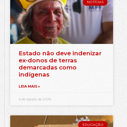
NOTÍCIAS
Estado não deve indenizar
ex-donos de terras
demarcadas como
indígenas
LEIA MAIS »
6 de agosto de 2026
EDUCAÇÃO