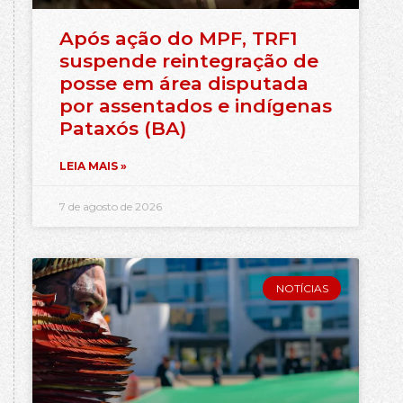
Após ação do MPF, TRF1
suspende reintegração de
posse em área disputada
por assentados e indígenas
Pataxós (BA)
LEIA MAIS »
7 de agosto de 2026
NOTÍCIAS