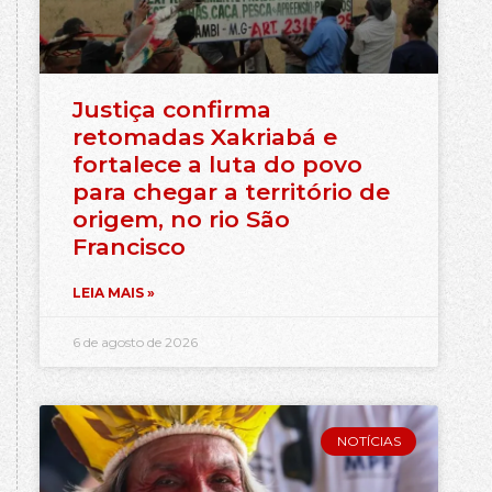
Justiça confirma
retomadas Xakriabá e
fortalece a luta do povo
para chegar a território de
origem, no rio São
Francisco
LEIA MAIS »
6 de agosto de 2026
NOTÍCIAS