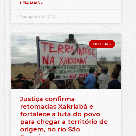
LEIA MAIS »
7 de agosto de 2026
NOTÍCIAS
Justiça confirma
retomadas Xakriabá e
fortalece a luta do povo
para chegar a território de
origem, no rio São