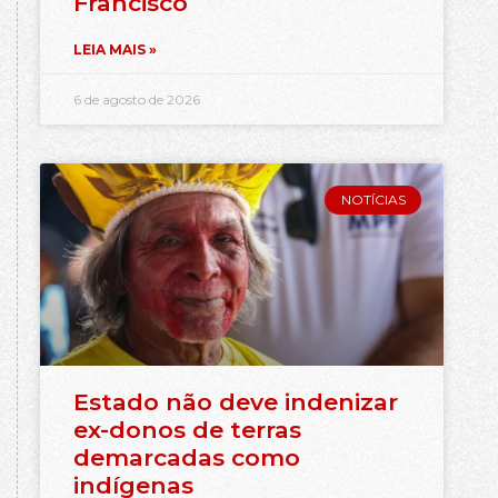
Francisco
LEIA MAIS »
6 de agosto de 2026
NOTÍCIAS
Estado não deve indenizar
ex-donos de terras
demarcadas como
indígenas