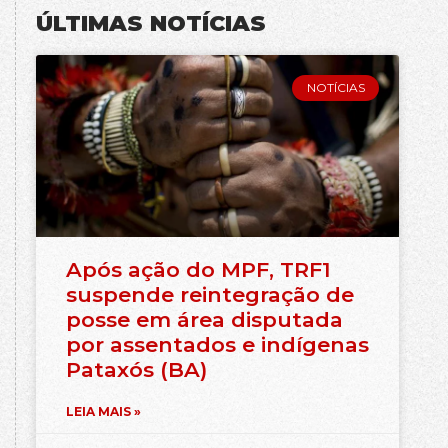
ÚLTIMAS NOTÍCIAS
NOTÍCIAS
Após ação do MPF, TRF1
suspende reintegração de
posse em área disputada
por assentados e indígenas
Pataxós (BA)
LEIA MAIS »