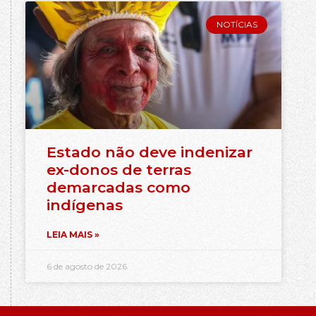
NOTÍCIAS
Estado não deve indenizar
ex-donos de terras
demarcadas como
indígenas
LEIA MAIS »
6 de agosto de 2026