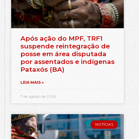
Após ação do MPF, TRF1
suspende reintegração de
posse em área disputada
por assentados e indígenas
Pataxós (BA)
LEIA MAIS »
7 de agosto de 2026
NOTÍCIAS