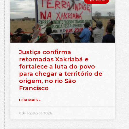
Justiça confirma
retomadas Xakriabá e
fortalece a luta do povo
para chegar a território de
origem, no rio São
Francisco
LEIA MAIS »
6 de agosto de 2026