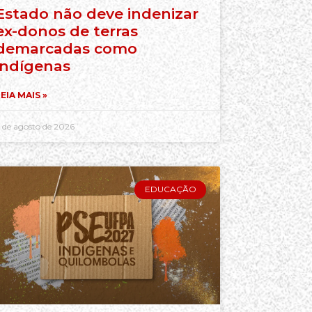
Estado não deve indenizar
ex-donos de terras
demarcadas como
indígenas
EIA MAIS »
 de agosto de 2026
EDUCAÇÃO