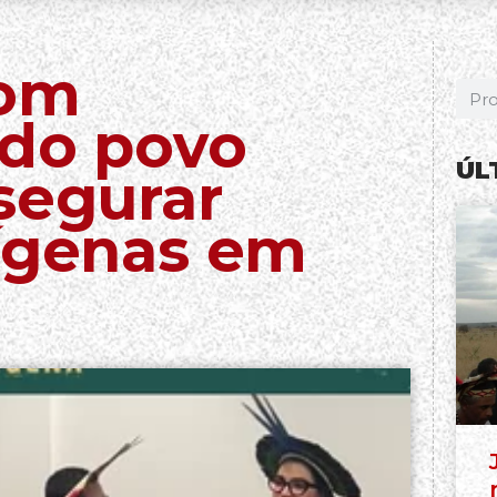
com
 do povo
ÚL
segurar
dígenas em