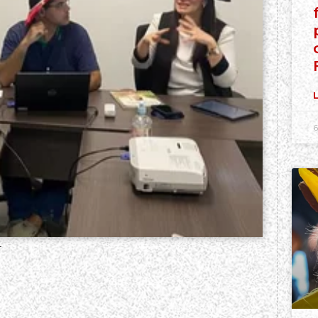
L
6
F