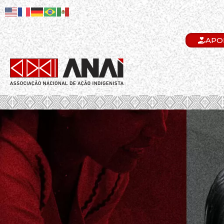
APO
.