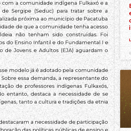
ião com a comunidade indígena Fulkaxó e a
de Sergipe (Seduc) para tratar sobre a
alizada próxima ao município de Pacatuba
ssidade de que a comunidade tenha acesso
ldeia não tenham sido construídas. Foi
L
os do Ensino Infantil e do Fundamental I e
o de Jovens e Adultos (EJA) aguardam o
6
esse modelo já é adotado pela comunidade
 Sobre essa demanda, a representante do
ação de professores indígenas Fulkaxós,
No entanto, destaca a necessidade de se
genas, tanto a cultura e tradições da etnia
destacaram a necessidade de participação
boração das políticas públicas de ensino e