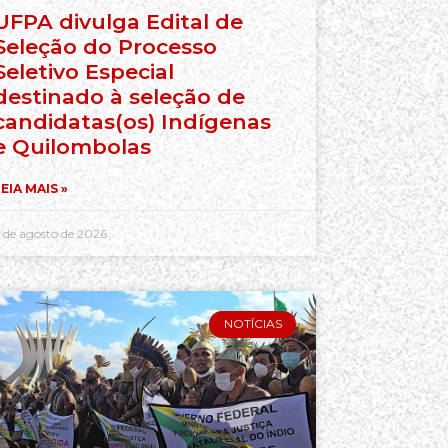
UFPA divulga Edital de
Seleção do Processo
Seletivo Especial
destinado à seleção de
candidatas(os) Indígenas
e Quilombolas
EIA MAIS »
 de agosto de 2026
NOTÍCIAS