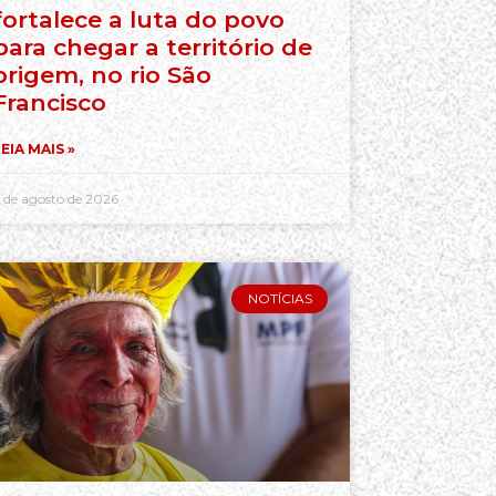
fortalece a luta do povo
para chegar a território de
origem, no rio São
Francisco
EIA MAIS »
 de agosto de 2026
NOTÍCIAS