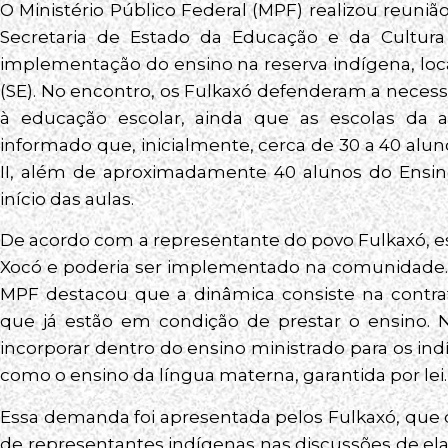
O Ministério Público Federal (MPF) realizou reun
Secretaria de Estado da Educação e da Cultura 
implementação do ensino na reserva indígena, loc
(SE). No encontro, os Fulkaxó defenderam a nece
à educação escolar, ainda que as escolas da a
informado que, inicialmente, cerca de 30 a 40 alun
II, além de aproximadamente 40 alunos do Ensin
início das aulas.
De acordo com a representante do povo Fulkaxó, 
Xocó e poderia ser implementado na comunidade.
MPF destacou que a dinâmica consiste na contrat
que já estão em condição de prestar o ensino. 
incorporar dentro do ensino ministrado para os indí
como o ensino da língua materna, garantida por lei.
Essa demanda foi apresentada pelos Fulkaxó, que 
de representantes indígenas nas discussões de ela