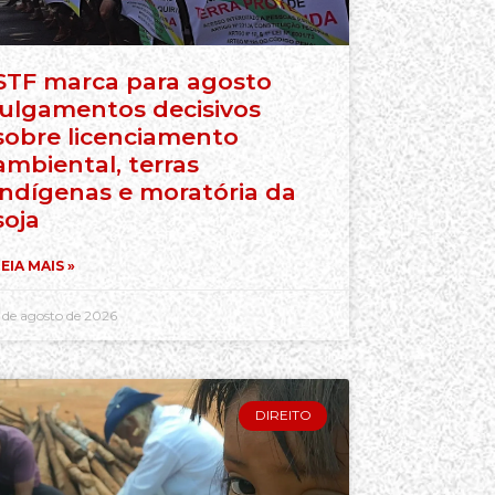
STF marca para agosto
julgamentos decisivos
sobre licenciamento
ambiental, terras
indígenas e moratória da
soja
EIA MAIS »
 de agosto de 2026
DIREITO