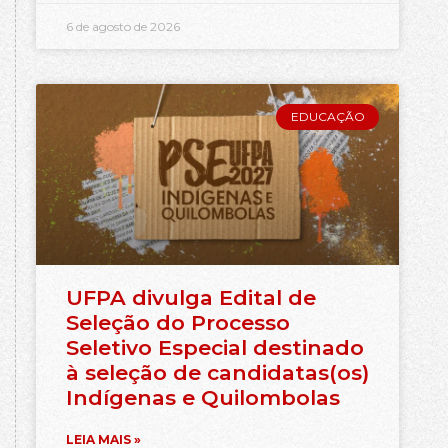
6 de agosto de 2026
EDUCAÇÃO
UFPA divulga Edital de
Seleção do Processo
Seletivo Especial destinado
à seleção de candidatas(os)
Indígenas e Quilombolas
LEIA MAIS »