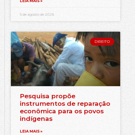
LEIA MAIS »
5 de agosto de 2026
DIREITO
Pesquisa propõe
instrumentos de reparação
econômica para os povos
indígenas
LEIA MAIS »