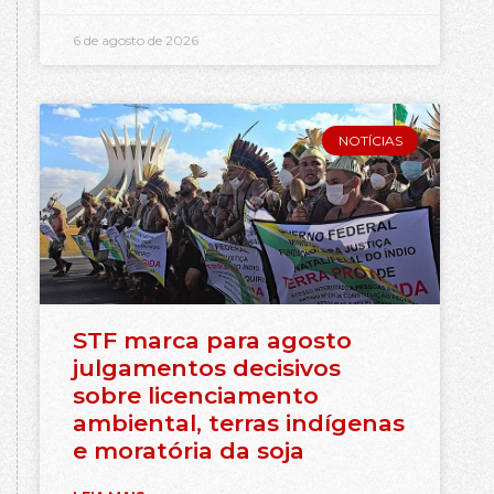
6 de agosto de 2026
NOTÍCIAS
STF marca para agosto
julgamentos decisivos
sobre licenciamento
ambiental, terras indígenas
e moratória da soja