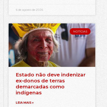
6 de agosto de 2026
NOTÍCIAS
Estado não deve indenizar
ex-donos de terras
demarcadas como
indígenas
LEIA MAIS »