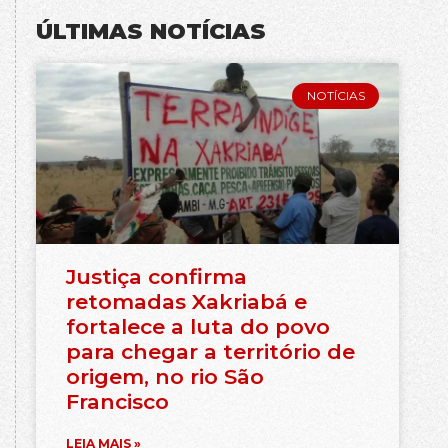
ÚLTIMAS NOTÍCIAS
NOTÍCIAS
Justiça confirma
retomadas Xakriabá e
fortalece a luta do povo
para chegar a território de
origem, no rio São
Francisco
LEIA MAIS »