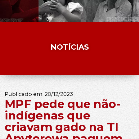
NOTÍCIAS
Publicado em:
20/12/2023
MPF pede que não-
indígenas que
criavam gado na TI
Apyterewa paguem