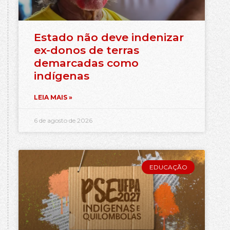
Estado não deve indenizar
ex-donos de terras
demarcadas como
indígenas
LEIA MAIS »
6 de agosto de 2026
EDUCAÇÃO