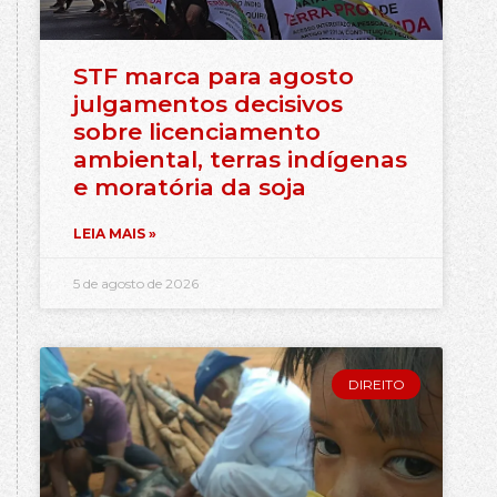
STF marca para agosto
julgamentos decisivos
sobre licenciamento
ambiental, terras indígenas
e moratória da soja
LEIA MAIS »
5 de agosto de 2026
DIREITO