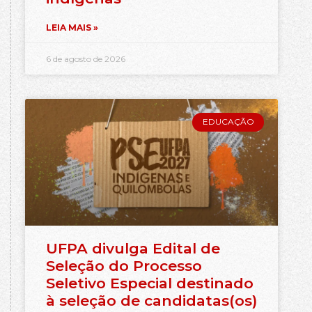
LEIA MAIS »
6 de agosto de 2026
EDUCAÇÃO
UFPA divulga Edital de
Seleção do Processo
Seletivo Especial destinado
à seleção de candidatas(os)