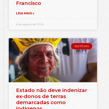
Francisco
LEIA MAIS »
6 de agosto de 2026
NOTÍCIAS
Estado não deve indenizar
ex-donos de terras
demarcadas como
indígenas