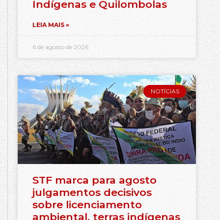
Indígenas e Quilombolas
LEIA MAIS »
6 de agosto de 2026
NOTÍCIAS
STF marca para agosto
julgamentos decisivos
sobre licenciamento
ambiental, terras indígenas