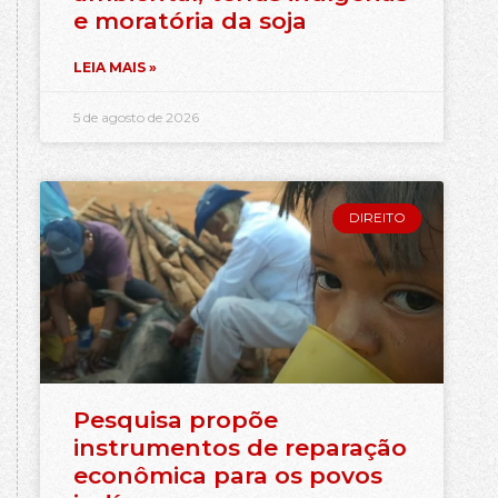
e moratória da soja
LEIA MAIS »
5 de agosto de 2026
DIREITO
Pesquisa propõe
instrumentos de reparação
econômica para os povos