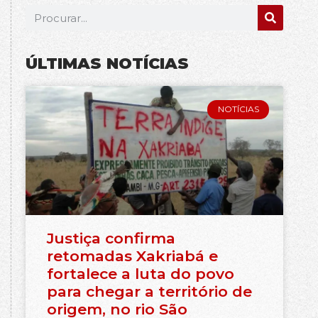
ÚLTIMAS NOTÍCIAS
NOTÍCIAS
Justiça confirma
retomadas Xakriabá e
fortalece a luta do povo
para chegar a território de
origem, no rio São