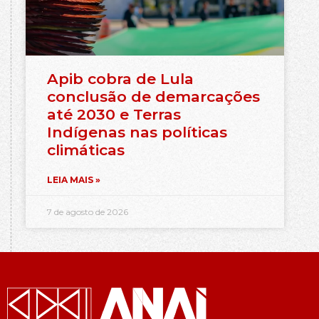
Apib cobra de Lula
conclusão de demarcações
até 2030 e Terras
Indígenas nas políticas
climáticas
LEIA MAIS »
7 de agosto de 2026