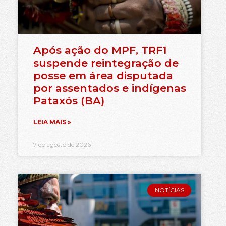
Após ação do MPF, TRF1
suspende reintegração de
posse em área disputada
por assentados e indígenas
Pataxós (BA)
LEIA MAIS »
7 de agosto de 2026
NOTÍCIAS