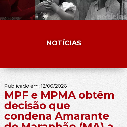
NOTÍCIAS
Publicado em:
12/06/2026
MPF e MPMA obtêm
decisão que
condena Amarante
do Maranhão (MA) a