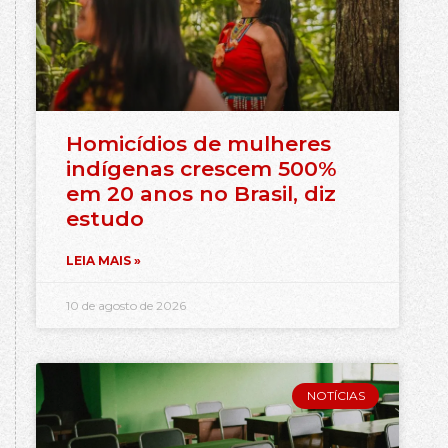
Homicídios de mulheres
indígenas crescem 500%
em 20 anos no Brasil, diz
estudo
LEIA MAIS »
10 de agosto de 2026
NOTÍCIAS