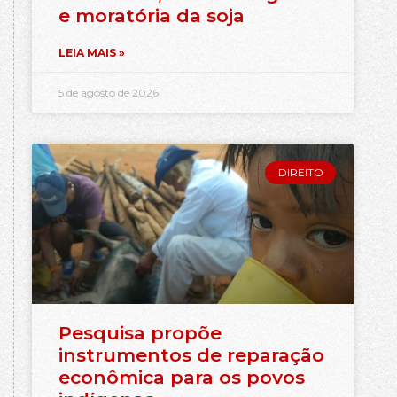
e moratória da soja
LEIA MAIS »
5 de agosto de 2026
DIREITO
Pesquisa propõe
instrumentos de reparação
econômica para os povos