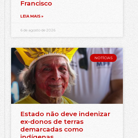
Francisco
LEIA MAIS »
6 de agosto de 2026
NOTÍCIAS
Estado não deve indenizar
ex-donos de terras
demarcadas como
indígenas