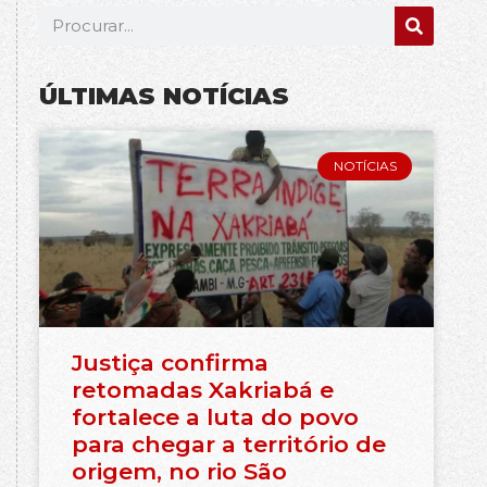
ÚLTIMAS NOTÍCIAS
NOTÍCIAS
Justiça confirma
retomadas Xakriabá e
fortalece a luta do povo
para chegar a território de
origem, no rio São