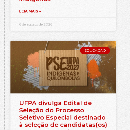
LEIA MAIS »
6 de agosto de 2026
EDUCAÇÃO
UFPA divulga Edital de
Seleção do Processo
Seletivo Especial destinado
à seleção de candidatas(os)