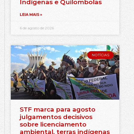
Indígenas e Quilombolas
LEIA MAIS »
6 de agosto de 2026
NOTÍCIAS
STF marca para agosto
julgamentos decisivos
sobre licenciamento
ambiental, terras indígenas