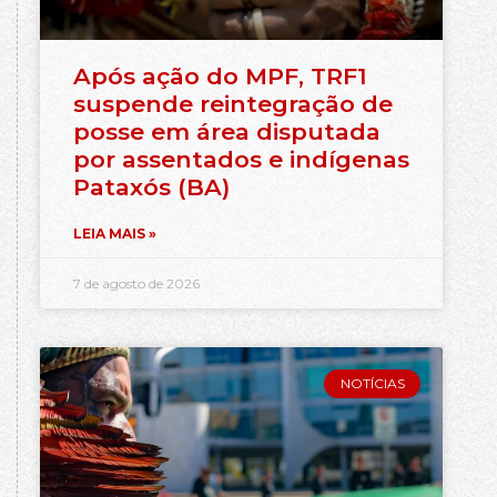
Após ação do MPF, TRF1
suspende reintegração de
posse em área disputada
por assentados e indígenas
Pataxós (BA)
LEIA MAIS »
7 de agosto de 2026
NOTÍCIAS