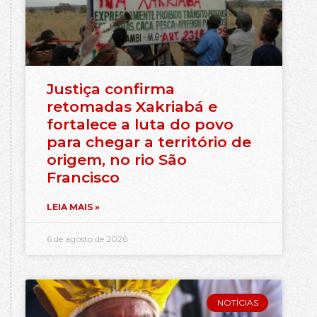
Justiça confirma
retomadas Xakriabá e
fortalece a luta do povo
para chegar a território de
origem, no rio São
Francisco
LEIA MAIS »
6 de agosto de 2026
NOTÍCIAS