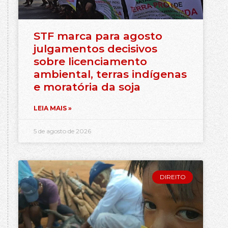
STF marca para agosto
julgamentos decisivos
sobre licenciamento
ambiental, terras indígenas
e moratória da soja
LEIA MAIS »
5 de agosto de 2026
DIREITO