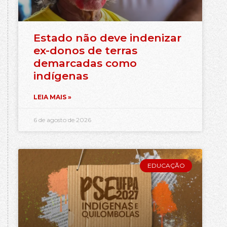
Estado não deve indenizar
ex-donos de terras
demarcadas como
indígenas
LEIA MAIS »
6 de agosto de 2026
EDUCAÇÃO