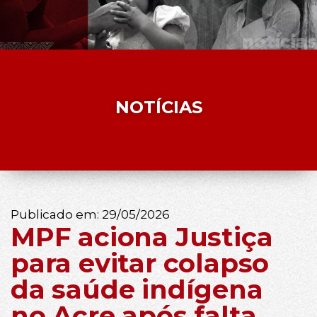
NOTÍCIAS
Publicado em:
29/05/2026
MPF aciona Justiça
para evitar colapso
da saúde indígena
no Acre após falta