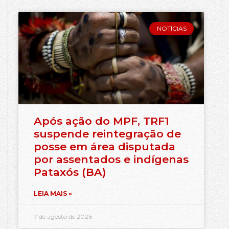
NOTÍCIAS
Após ação do MPF, TRF1
suspende reintegração de
posse em área disputada
por assentados e indígenas
Pataxós (BA)
LEIA MAIS »
7 de agosto de 2026