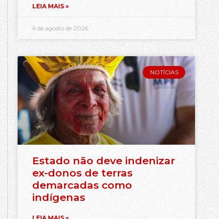
LEIA MAIS »
6 de agosto de 2026
NOTÍCIAS
Estado não deve indenizar
ex-donos de terras
demarcadas como
indígenas
LEIA MAIS »