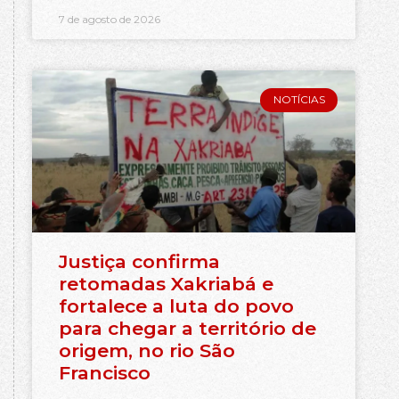
7 de agosto de 2026
NOTÍCIAS
Justiça confirma
retomadas Xakriabá e
fortalece a luta do povo
para chegar a território de
origem, no rio São
Francisco