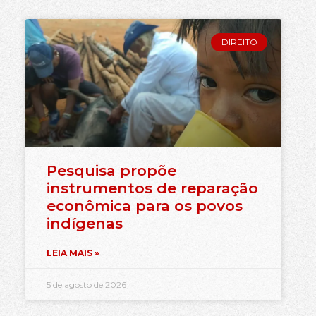
DIREITO
Pesquisa propõe
instrumentos de reparação
econômica para os povos
indígenas
LEIA MAIS »
5 de agosto de 2026