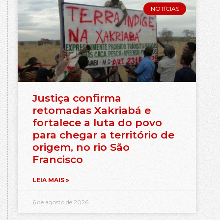
NOTÍCIAS
Justiça confirma
retomadas Xakriabá e
fortalece a luta do povo
para chegar a território de
origem, no rio São
Francisco
LEIA MAIS »
6 de agosto de 2026