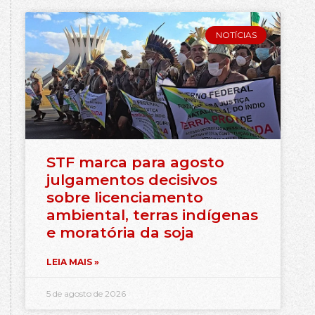
NOTÍCIAS
STF marca para agosto
julgamentos decisivos
sobre licenciamento
ambiental, terras indígenas
e moratória da soja
LEIA MAIS »
5 de agosto de 2026