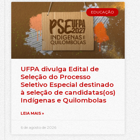
EDUCAÇÃO
UFPA divulga Edital de
Seleção do Processo
Seletivo Especial destinado
à seleção de candidatas(os)
Indígenas e Quilombolas
LEIA MAIS »
6 de agosto de 2026