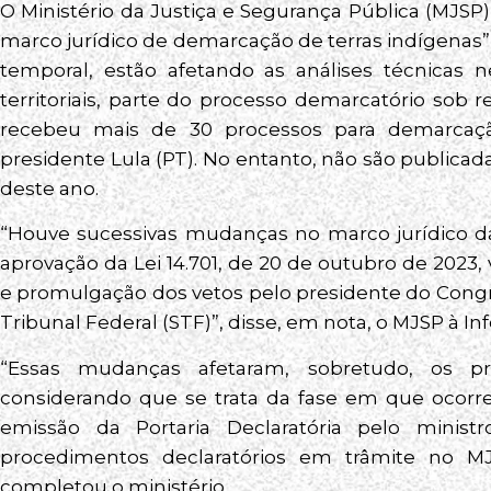
O Ministério da Justiça e Segurança Pública (MJS
marco jurídico de demarcação de terras indígenas”
temporal, estão afetando as análises técnicas n
territoriais, parte do processo demarcatório sob 
recebeu mais de 30 processos para demarcaçã
presidente Lula (PT). No entanto, não são publicada
deste ano.
“Houve sucessivas mudanças no marco jurídico d
aprovação da Lei 14.701, de 20 de outubro de 2023,
e promulgação dos vetos pelo presidente do Cong
Tribunal Federal (STF)”, disse, em nota, o MJSP à I
“Essas mudanças afetaram, sobretudo, os p
considerando que se trata da fase em que ocorre
emissão da Portaria Declaratória pelo minist
procedimentos declaratórios em trâmite no MJ
completou o ministério.