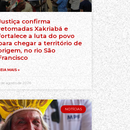
Justiça confirma
retomadas Xakriabá e
fortalece a luta do povo
para chegar a território de
origem, no rio São
Francisco
EIA MAIS »
 de agosto de 2026
NOTÍCIAS