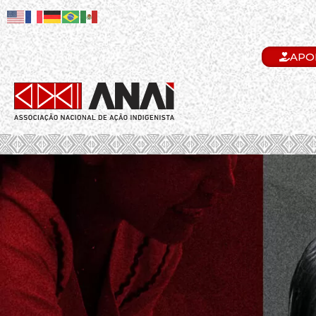
APO
.