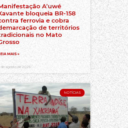
Manifestação A’uwé
Xavante bloqueia BR-158
contra ferrovia e cobra
demarcação de territórios
tradicionais no Mato
Grosso
EIA MAIS »
 de agosto de 2026
NOTÍCIAS