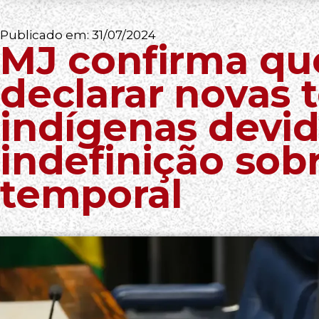
Publicado em:
31/07/2024
MJ confirma qu
declarar novas t
indígenas devid
indefinição sob
temporal