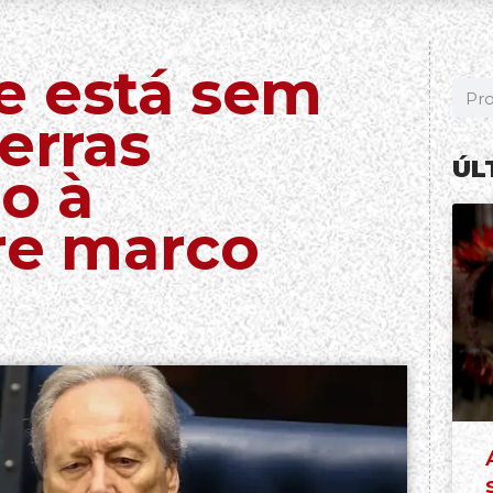
e está sem
erras
ÚL
o à
re marco