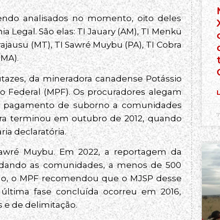
endo analisados no momento, oito deles
a Legal. São elas: TI Jauary (AM), TI Menkü
irajausu (MT), TI Sawré Muybu (PA), TI Cobra
(MA).
utazes, da mineradora canadense Potássio
ico Federal (MPF). Os procuradores alegam
L
 de pagamento de suborno a comunidades
7
rra terminou em outubro de 2012, quando
ria declaratória.
 Sawré Muybu. Em 2022, a reportagem da
ndando as comunidades, a menos de 500
ado, o MPF recomendou que o MJSP desse
última fase concluída ocorreu em 2016,
 e de delimitação.