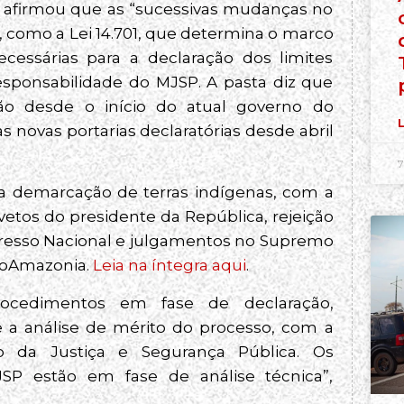
P) afirmou que as “sucessivas mudanças no
, como a Lei 14.701, que determina o marco
ecessárias para a declaração dos limites
responsabilidade do MJSP. A pasta diz que
o desde o início do atual governo do
L
s novas portarias declaratórias desde abril
7
a demarcação de terras indígenas, com a
 vetos do presidente da República, rejeição
resso Nacional e julgamentos no Supremo
nfoAmazonia.
Leia na íntegra aqui
.
rocedimentos em fase de declaração,
 a análise de mérito do processo, com a
ro da Justiça e Segurança Pública. Os
SP estão em fase de análise técnica”,