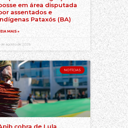
posse em área disputada
por assentados e
indígenas Pataxós (BA)
EIA MAIS »
 de agosto de 2026
NOTÍCIAS
Apib cobra de Lula