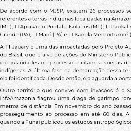
De acordo com o MJSP, existem 26 processos s
referentes a terras indígenas localizadas na Amazôni
(MT), TI Apiaká do Pontal e Isolados (MT), TI Paukal
Grande (PA), TI Maró (PA) e TI Kanela Memortumré 
A TI Jauary é uma das impactadas pelo Projeto A
do Brasil, que é alvo de ações do Ministério Públ
irregularidades no processo e citam suspeitas
indígenas. A última fase da demarcação dessa te
ela foi identificada. Desde então, ela aguarda a porta
Outro território que convive com invasões é o
InfoAmazonia flagrou uma draga de garimpo ro
metros de distância. Em novembro do ano pass
prosseguimento ao processo em até 60 dias. A 
quando a Funai publicou os estudos antropológicos