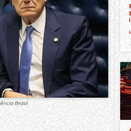
L
7
ência Brasil