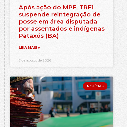
Após ação do MPF, TRF1
suspende reintegração de
posse em área disputada
por assentados e indígenas
Pataxós (BA)
LEIA MAIS »
7 de agosto de 2026
NOTÍCIAS