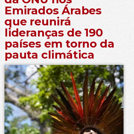
Emirados Árabes
que reunirá
lideranças de 190
países em torno da
pauta climática