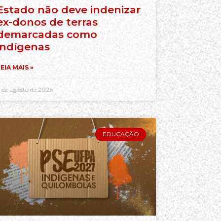
Estado não deve indenizar
ex-donos de terras
demarcadas como
indígenas
EIA MAIS »
 de agosto de 2026
EDUCAÇÃO