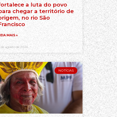
fortalece a luta do povo
para chegar a território de
origem, no rio São
Francisco
EIA MAIS »
 de agosto de 2026
NOTÍCIAS