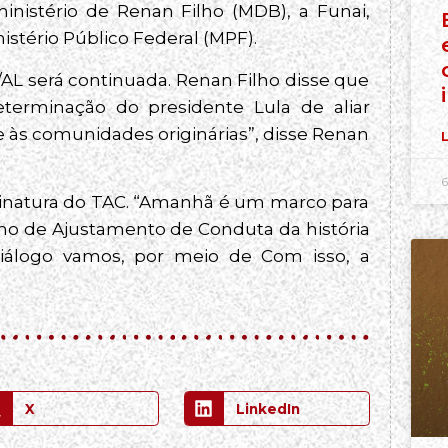
istério de Renan Filho (MDB), a Funai,
stério Público Federal (MPF).
/AL será continuada. Renan Filho disse que
terminação do presidente Lula de aliar
às comunidades originárias”, disse Renan
L
6
ssinatura do TAC. “Amanhã é um marco para
rmo de Ajustamento de Conduta da história
iálogo vamos, por meio de Com isso, a
X
LinkedIn