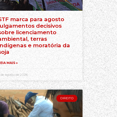
STF marca para agosto
julgamentos decisivos
sobre licenciamento
ambiental, terras
indígenas e moratória da
soja
EIA MAIS »
 de agosto de 2026
DIREITO