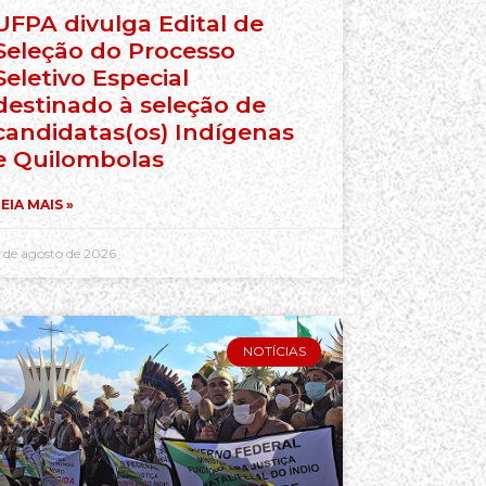
UFPA divulga Edital de
Seleção do Processo
Seletivo Especial
destinado à seleção de
candidatas(os) Indígenas
e Quilombolas
EIA MAIS »
 de agosto de 2026
NOTÍCIAS