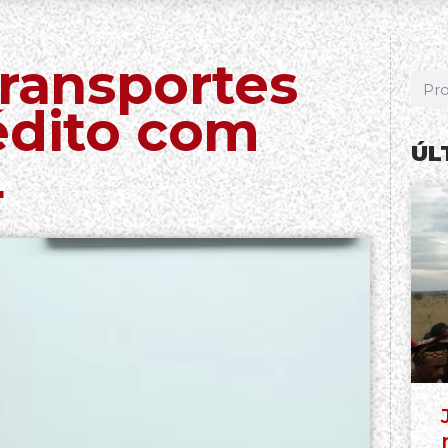
Transportes
édito com
ÚL
L