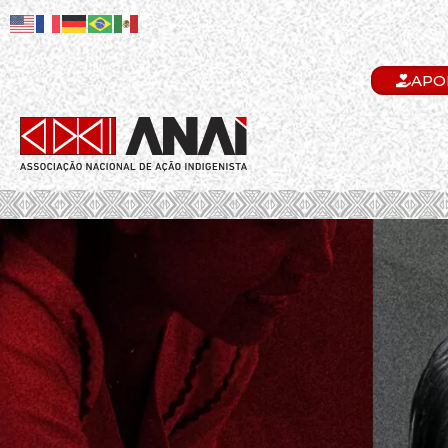
APO
.