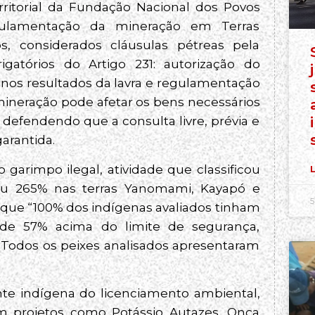
rritorial da Fundação Nacional dos Povos
gulamentação da mineração em Terras
ios, considerados cláusulas pétreas pela
rigatórios do Artigo 231: autorização do
 nos resultados da lavra e regulamentação
a mineração pode afetar os bens necessários
, defendendo que a consulta livre, prévia e
arantida.
garimpo ilegal, atividade que classificou
L
ceu 265% nas terras Yanomami, Kayapó e
5
 que “100% dos indígenas avaliados tinham
de 57% acima do limite de segurança,
 “Todos os peixes analisados apresentaram
e indígena do licenciamento ambiental,
 em projetos como Potássio Autazes, Onça