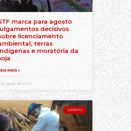
STF marca para agosto
julgamentos decisivos
sobre licenciamento
ambiental, terras
indígenas e moratória da
soja
EIA MAIS »
 de agosto de 2026
DIREITO