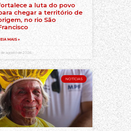
fortalece a luta do povo
para chegar a território de
origem, no rio São
Francisco
EIA MAIS »
 de agosto de 2026
NOTÍCIAS