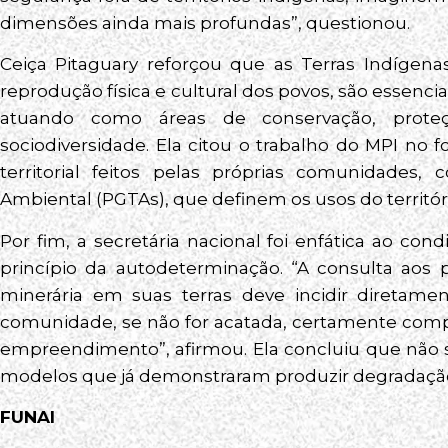
dimensões ainda mais profundas”, questionou.
Ceiça Pitaguary reforçou que as Terras Indígenas
reprodução física e cultural dos povos, são essencia
atuando como áreas de conservação, prot
sociodiversidade. Ela citou o trabalho do MPI no
territorial feitos pelas próprias comunidades,
Ambiental (PGTAs), que definem os usos do territór
Por fim, a secretária nacional foi enfática ao co
princípio da autodeterminação. “A consulta aos 
minerária em suas terras deve incidir diretame
comunidade, se não for acatada, certamente comp
empreendimento”, afirmou. Ela concluiu que não s
modelos que já demonstraram produzir degradação 
FUNAI