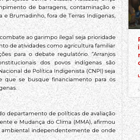
ompimento de barragens, contaminação e
ana e Brumadinho, fora de Terras Indígenas,
combate ao garimpo ilegal seja prioridade
ento de atividades como agricultura familiar
es para o debate regulatório. “Arranjos
onstitucionais dos povos indígenas são
acional de Política Indigenista (CNPI) seja
L
 e que se busque financiamento para os
ígenas.
5
do departamento de políticas de avaliação
iente e Mudança do Clima (MMA), afirmou
to ambiental independentemente de onde