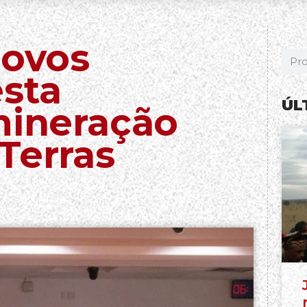
Povos
sta
ÚL
mineração
Terras