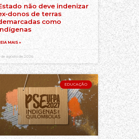
Estado não deve indenizar
ex-donos de terras
demarcadas como
indígenas
EIA MAIS »
 de agosto de 2026
EDUCAÇÃO