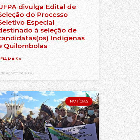
UFPA divulga Edital de
Seleção do Processo
Seletivo Especial
destinado à seleção de
candidatas(os) Indígenas
e Quilombolas
EIA MAIS »
 de agosto de 2026
NOTÍCIAS