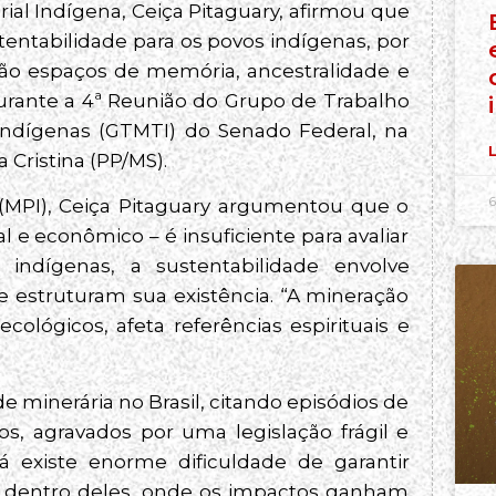
rial Indígena, Ceiça Pitaguary, afirmou que
entabilidade para os povos indígenas, por
e são espaços de memória, ancestralidade e
durante a 4ª Reunião do Grupo de Trabalho
ndígenas (GTMTI) do Senado Federal, na
L
a Cristina (PP/MS).
6
(MPI), Ceiça Pitaguary argumentou que o
al e econômico – é insuficiente para avaliar
indígenas, a sustentabilidade envolve
que estruturam sua existência. “A mineração
ecológicos, afeta referências espirituais e
de minerária no Brasil, citando episódios de
ios, agravados por uma legislação frágil e
já existe enorme dificuldade de garantir
em dentro deles, onde os impactos ganham