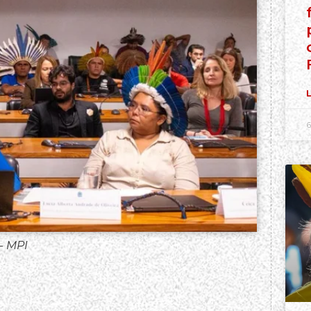
L
6
- MPI