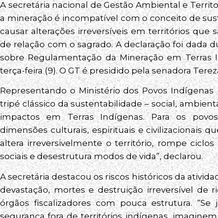
A secretária nacional de Gestão Ambiental e Territo
a mineração é incompatível com o conceito de sust
causar alterações irreversíveis em territórios qu
de relação com o sagrado. A declaração foi dada 
sobre Regulamentação da Mineração em Terras I
terça-feira (9). O GT é presidido pela senadora Terez
Representando o Ministério dos Povos Indígenas 
tripé clássico da sustentabilidade – social, ambient
impactos em Terras Indígenas. Para os povos 
dimensões culturais, espirituais e civilizacionais 
altera irreversivelmente o território, rompe ciclos 
sociais e desestrutura modos de vida”, declarou.
A secretária destacou os riscos históricos da ativida
devastação, mortes e destruição irreversível de r
órgãos fiscalizadores com pouca estrutura. “Se 
segurança fora de territórios indígenas, imagin