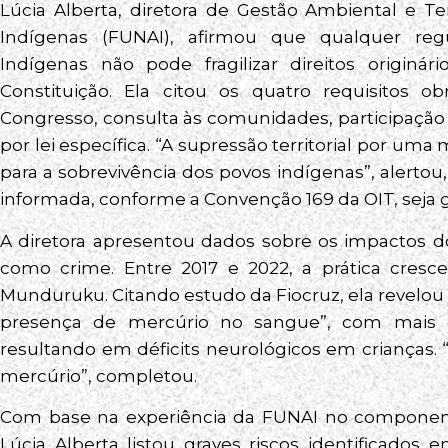
Lúcia Alberta, diretora de Gestão Ambiental e Te
Indígenas (FUNAI), afirmou que qualquer re
Indígenas não pode fragilizar direitos originár
Constituição. Ela citou os quatro requisitos ob
Congresso, consulta às comunidades, participação
por lei específica. “A supressão territorial por um
para a sobrevivência dos povos indígenas”, alertou
informada, conforme a Convenção 169 da OIT, seja g
A diretora apresentou dados sobre os impactos do 
como crime. Entre 2017 e 2022, a prática cres
Munduruku. Citando estudo da Fiocruz, ela revelou
presença de mercúrio no sangue”, com mais 
resultando em déficits neurológicos em crianças.
mercúrio”, completou.
Com base na experiência da FUNAI no component
Lúcia Alberta listou graves riscos identificados