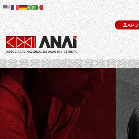
APO
.