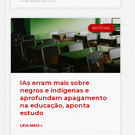
10 de agosto de 2026
NOTÍCIAS
IAs erram mais sobre
negros e indígenas e
aprofundam apagamento
na educação, aponta
estudo
LEIA MAIS »