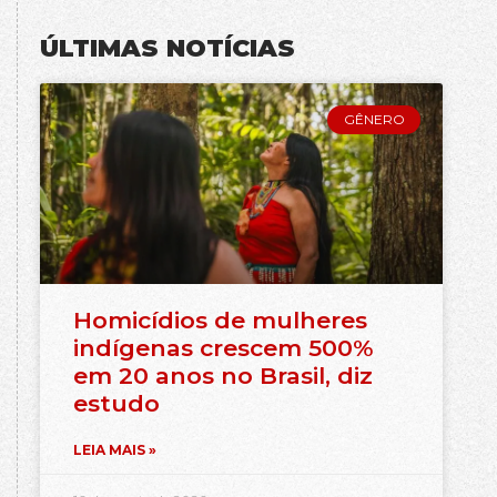
ÚLTIMAS NOTÍCIAS
GÊNERO
Homicídios de mulheres
indígenas crescem 500%
em 20 anos no Brasil, diz
estudo
LEIA MAIS »