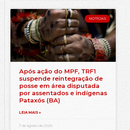
NOTÍCIAS
Após ação do MPF, TRF1
suspende reintegração de
posse em área disputada
por assentados e indígenas
Pataxós (BA)
LEIA MAIS »
7 de agosto de 2026