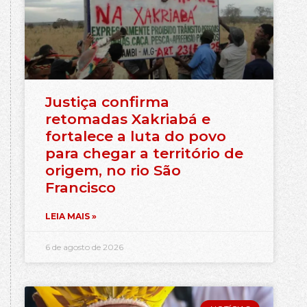
Justiça confirma
retomadas Xakriabá e
fortalece a luta do povo
para chegar a território de
origem, no rio São
Francisco
LEIA MAIS »
6 de agosto de 2026