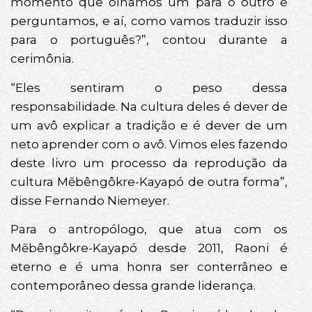
momento que olhamos um para o outro e
perguntamos, e aí, como vamos traduzir isso
para o português?”, contou durante a
cerimônia.
“Eles sentiram o peso dessa
responsabilidade. Na cultura deles é dever de
um avô explicar a tradição e é dever de um
neto aprender com o avô. Vimos eles fazendo
deste livro um processo da reprodução da
cultura Mẽbêngôkre-Kayapó de outra forma”,
disse Fernando Niemeyer.
Para o antropólogo, que atua com os
Mẽbêngôkre-Kayapó desde 2011, Raoni é
eterno e é uma honra ser conterrâneo e
contemporâneo dessa grande liderança.