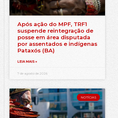
Após ação do MPF, TRF1
suspende reintegração de
posse em área disputada
por assentados e indígenas
Pataxós (BA)
LEIA MAIS »
7 de agosto de 2026
NOTÍCIAS