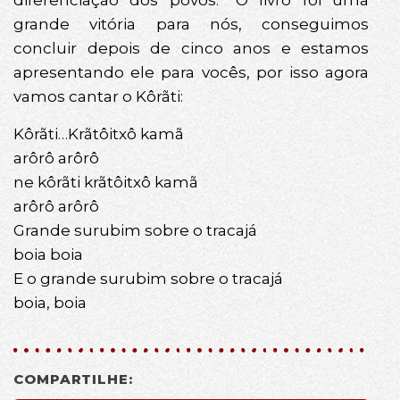
diferenciação dos povos. “O livro foi uma
grande vitória para nós, conseguimos
concluir depois de cinco anos e estamos
apresentando ele para vocês, por isso agora
vamos cantar o Kôrãti:
Kôrãti…Krãtôitxô kamã
arôrô arôrô
ne kôrãti krãtôitxô kamã
arôrô arôrô
Grande surubim sobre o tracajá
boia boia
E o grande surubim sobre o tracajá
boia, boia
COMPARTILHE: