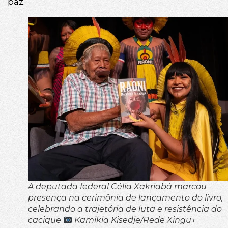
paz.
A deputada federal Célia Xakriabá marcou
presença na cerimônia de lançamento do livro,
celebrando a trajetória de luta e resistência do
cacique
Kamikia Kisedje/Rede Xingu+