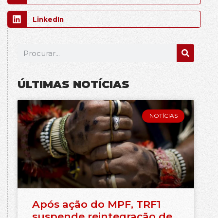
LinkedIn
ÚLTIMAS NOTÍCIAS
NOTÍCIAS
Após ação do MPF, TRF1
suspende reintegração de