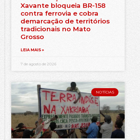
Xavante bloqueia BR-158
contra ferrovia e cobra
demarcação de territórios
tradicionais no Mato
Grosso
LEIA MAIS »
7 de agosto de 2026
NOTÍCIAS