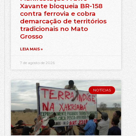
Xavante bloqueia BR-158
contra ferrovia e cobra
demarcação de territórios
tradicionais no Mato
Grosso
LEIA MAIS »
7 de agosto de 2026
NOTÍCIAS