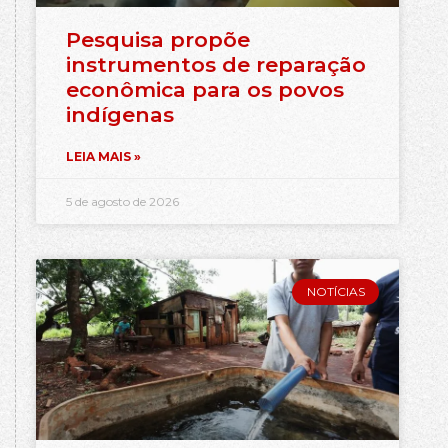
Pesquisa propõe
instrumentos de reparação
econômica para os povos
indígenas
LEIA MAIS »
5 de agosto de 2026
NOTÍCIAS