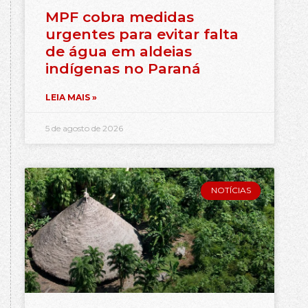
MPF cobra medidas
urgentes para evitar falta
de água em aldeias
indígenas no Paraná
LEIA MAIS »
5 de agosto de 2026
NOTÍCIAS