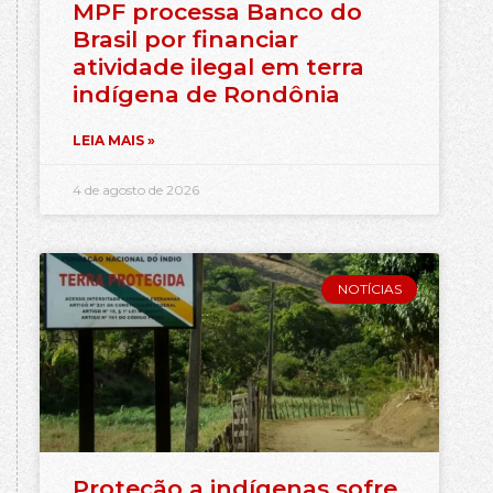
MPF processa Banco do
Brasil por financiar
atividade ilegal em terra
indígena de Rondônia
LEIA MAIS »
4 de agosto de 2026
NOTÍCIAS
Proteção a indígenas sofre