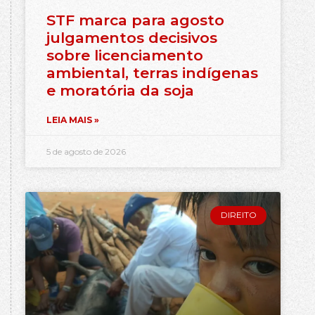
STF marca para agosto
julgamentos decisivos
sobre licenciamento
ambiental, terras indígenas
e moratória da soja
LEIA MAIS »
5 de agosto de 2026
DIREITO