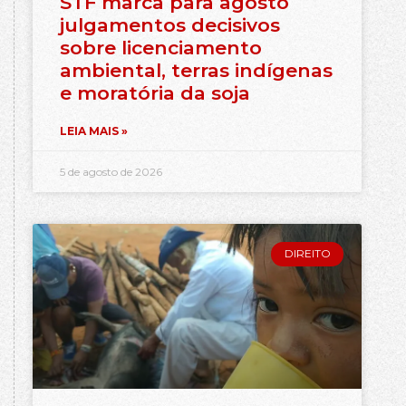
STF marca para agosto
julgamentos decisivos
sobre licenciamento
ambiental, terras indígenas
e moratória da soja
LEIA MAIS »
5 de agosto de 2026
DIREITO