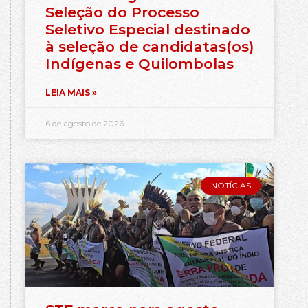
Seleção do Processo
Seletivo Especial destinado
à seleção de candidatas(os)
Indígenas e Quilombolas
LEIA MAIS »
6 de agosto de 2026
NOTÍCIAS