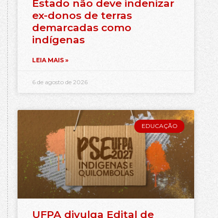
Estado não deve indenizar
ex-donos de terras
demarcadas como
indígenas
LEIA MAIS »
6 de agosto de 2026
EDUCAÇÃO
UFPA divulga Edital de