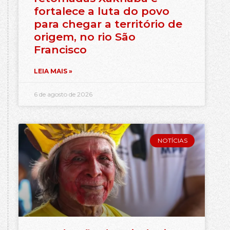
fortalece a luta do povo
para chegar a território de
origem, no rio São
Francisco
LEIA MAIS »
6 de agosto de 2026
NOTÍCIAS