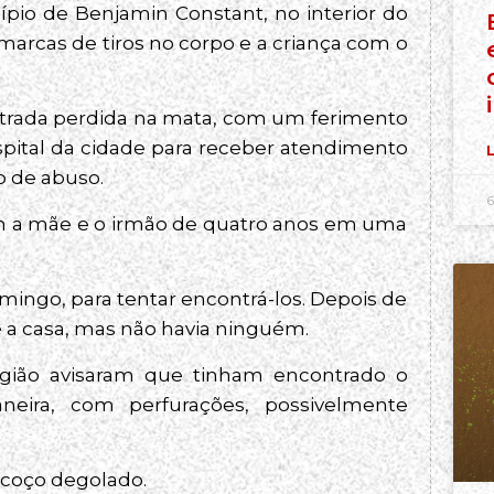
cípio de Benjamin Constant, no interior do
arcas de tiros no corpo e a criança com o
contrada perdida na mata, com um ferimento
ospital da cidade para receber atendimento
L
o de abuso.
6
com a mãe e o irmão de quatro anos em uma
ingo, para tentar encontrá-los. Depois de
 a casa, mas não havia ninguém.
gião avisaram que tinham encontrado o
eira, com perfurações, possivelmente
scoço degolado.