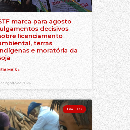
STF marca para agosto
julgamentos decisivos
sobre licenciamento
ambiental, terras
indígenas e moratória da
soja
EIA MAIS »
 de agosto de 2026
DIREITO