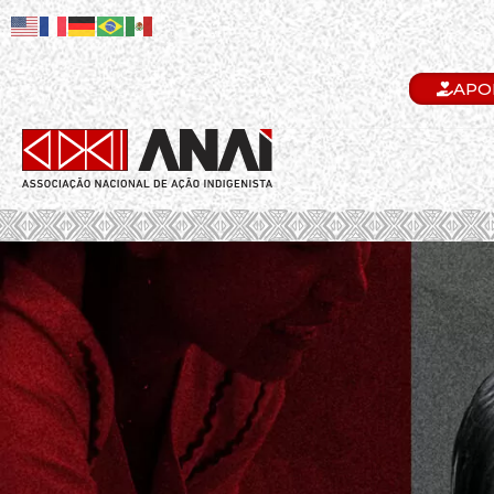
APO
.