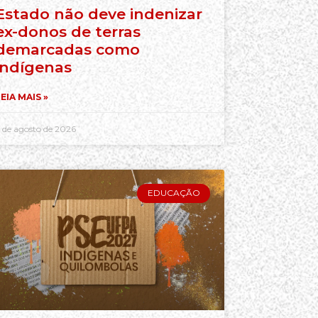
Estado não deve indenizar
ex-donos de terras
demarcadas como
indígenas
EIA MAIS »
 de agosto de 2026
EDUCAÇÃO