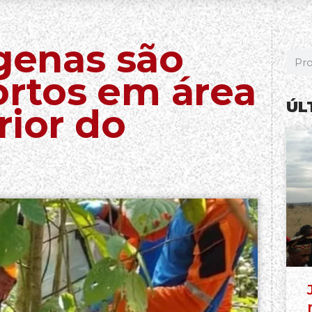
ígenas são
rtos em área
ÚL
rior do