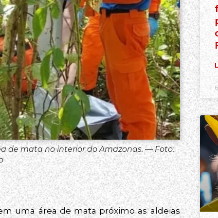
L
6
a de mata no interior do Amazonas. — Foto:
o
 em uma área de mata próximo as aldeias