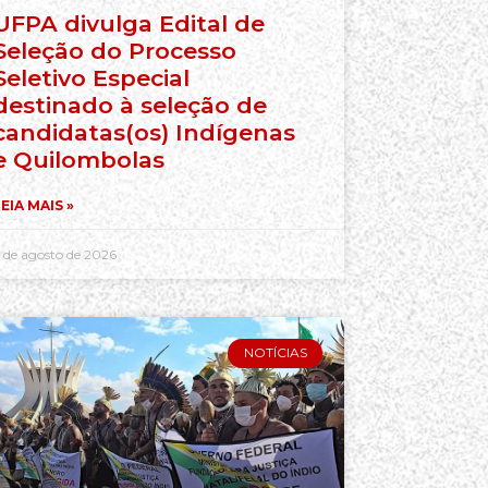
UFPA divulga Edital de
Seleção do Processo
Seletivo Especial
destinado à seleção de
candidatas(os) Indígenas
e Quilombolas
EIA MAIS »
 de agosto de 2026
NOTÍCIAS