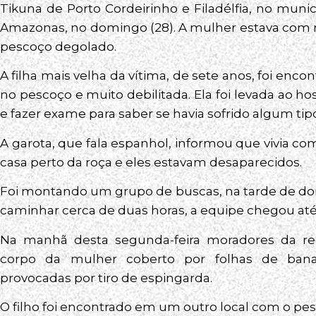
Tikuna de Porto Cordeirinho e Filadélfia, no muni
Amazonas, no domingo (28). A mulher estava com m
pescoço degolado.
A filha mais velha da vítima, de sete anos, foi en
no pescoço e muito debilitada. Ela foi levada ao h
e fazer exame para saber se havia sofrido algum tip
A garota, que fala espanhol, informou que vivia 
casa perto da roça e eles estavam desaparecidos.
Foi montando um grupo de buscas, na tarde de dom
caminhar cerca de duas horas, a equipe chegou até
Na manhã desta segunda-feira moradores da re
corpo da mulher coberto por folhas de banan
provocadas por tiro de espingarda.
O filho foi encontrado em um outro local com o pe