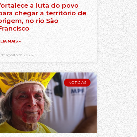
fortalece a luta do povo
para chegar a território de
origem, no rio São
Francisco
EIA MAIS »
 de agosto de 2026
NOTÍCIAS