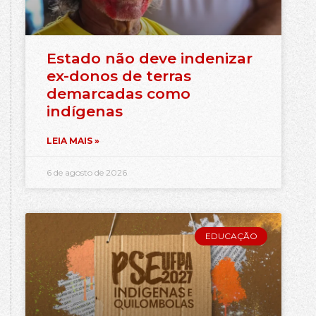
Estado não deve indenizar
ex-donos de terras
demarcadas como
indígenas
LEIA MAIS »
6 de agosto de 2026
EDUCAÇÃO