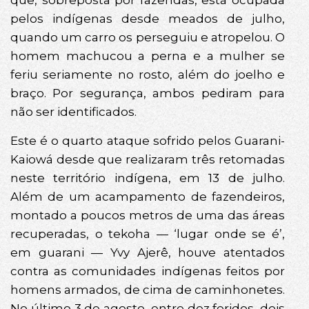
que, sobreposta por fazendas, está ocupada
pelos indígenas desde meados de julho,
quando um carro os perseguiu e atropelou. O
homem machucou a perna e a mulher se
feriu seriamente no rosto, além do joelho e
braço. Por segurança, ambos pediram para
não ser identificados.
Este é o quarto ataque sofrido pelos Guarani-
Kaiowá desde que realizaram três retomadas
neste território indígena, em 13 de julho.
Além de um acampamento de fazendeiros,
montado a poucos metros de uma das áreas
recuperadas, o tekoha — ‘lugar onde se é’,
em guarani — Yvy Ajerê, houve atentados
contra as comunidades indígenas feitos por
homens armados, de cima de caminhonetes.
No último 3 de agosto, entre dez feridos, dois