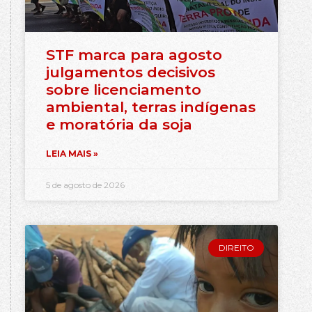
STF marca para agosto
julgamentos decisivos
sobre licenciamento
ambiental, terras indígenas
e moratória da soja
LEIA MAIS »
5 de agosto de 2026
DIREITO