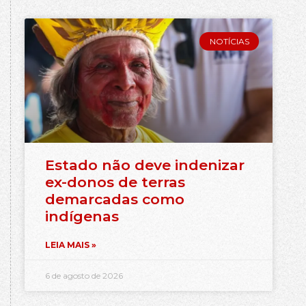
NOTÍCIAS
Estado não deve indenizar
ex-donos de terras
demarcadas como
indígenas
LEIA MAIS »
6 de agosto de 2026