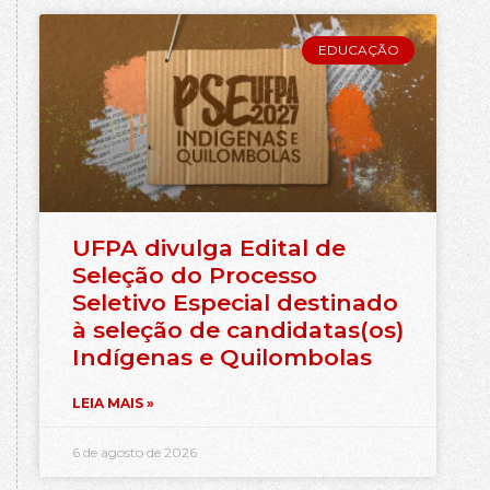
EDUCAÇÃO
UFPA divulga Edital de
Seleção do Processo
Seletivo Especial destinado
à seleção de candidatas(os)
Indígenas e Quilombolas
LEIA MAIS »
6 de agosto de 2026