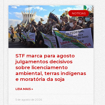
NOTÍCIAS
STF marca para agosto
julgamentos decisivos
sobre licenciamento
ambiental, terras indígenas
e moratória da soja
LEIA MAIS »
5 de agosto de 2026