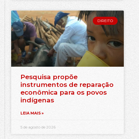
DIREITO
Pesquisa propõe
instrumentos de reparação
econômica para os povos
indígenas
LEIA MAIS »
5 de agosto de 2026