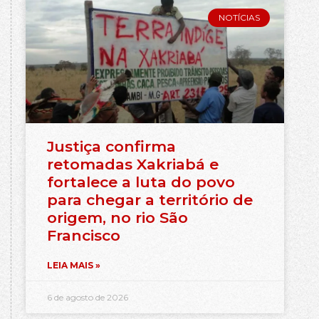
NOTÍCIAS
Justiça confirma
retomadas Xakriabá e
fortalece a luta do povo
para chegar a território de
origem, no rio São
Francisco
LEIA MAIS »
6 de agosto de 2026