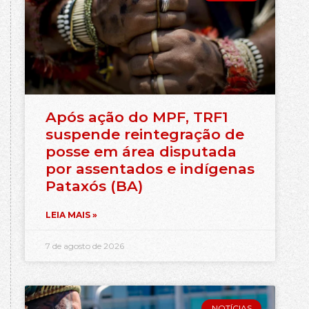
Após ação do MPF, TRF1
suspende reintegração de
posse em área disputada
por assentados e indígenas
Pataxós (BA)
LEIA MAIS »
7 de agosto de 2026
NOTÍCIAS