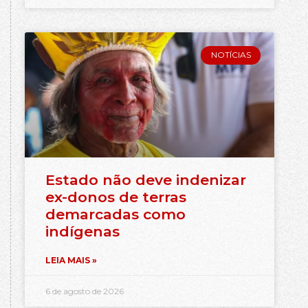
NOTÍCIAS
Estado não deve indenizar
ex-donos de terras
demarcadas como
indígenas
LEIA MAIS »
6 de agosto de 2026