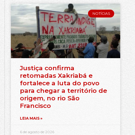
NOTÍCIAS
Justiça confirma
retomadas Xakriabá e
fortalece a luta do povo
para chegar a território de
origem, no rio São
Francisco
LEIA MAIS »
6 de agosto de 2026