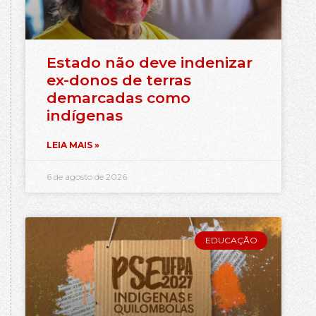
Estado não deve indenizar
ex-donos de terras
demarcadas como
indígenas
LEIA MAIS »
6 de agosto de 2026
EDUCAÇÃO