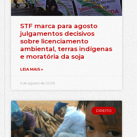
STF marca para agosto
julgamentos decisivos
sobre licenciamento
ambiental, terras indígenas
e moratória da soja
LEIA MAIS »
5 de agosto de 2026
DIREITO