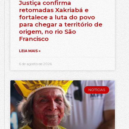
Justiça confirma
retomadas Xakriabá e
fortalece a luta do povo
para chegar a território de
origem, no rio São
Francisco
LEIA MAIS »
6 de agosto de 2026
NOTÍCIAS