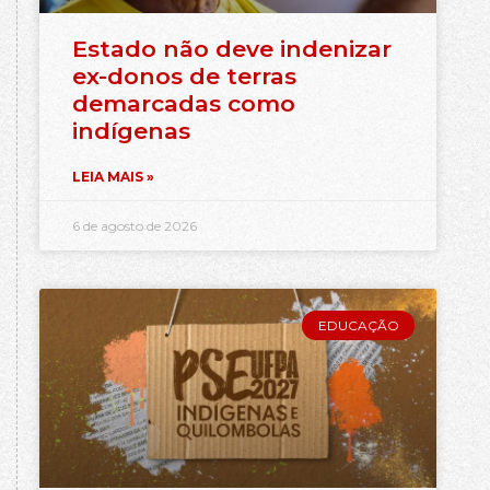
Estado não deve indenizar
ex-donos de terras
demarcadas como
indígenas
LEIA MAIS »
6 de agosto de 2026
EDUCAÇÃO