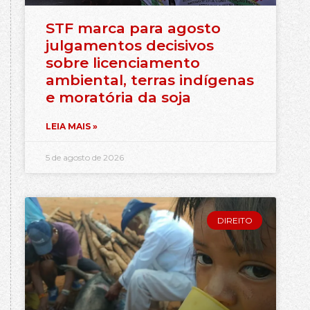
STF marca para agosto
julgamentos decisivos
sobre licenciamento
ambiental, terras indígenas
e moratória da soja
LEIA MAIS »
5 de agosto de 2026
DIREITO