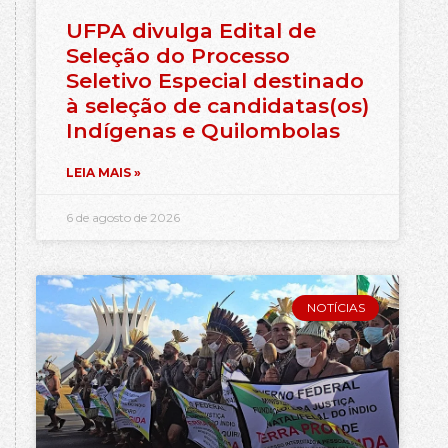
UFPA divulga Edital de
Seleção do Processo
Seletivo Especial destinado
à seleção de candidatas(os)
Indígenas e Quilombolas
LEIA MAIS »
6 de agosto de 2026
NOTÍCIAS