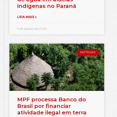
indígenas no Paraná
LEIA MAIS »
5 de agosto de 2026
NOTÍCIAS
MPF processa Banco do
Brasil por financiar
atividade ilegal em terra