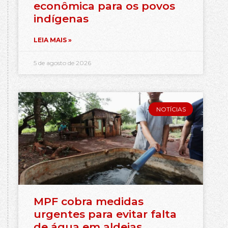
econômica para os povos
indígenas
LEIA MAIS »
5 de agosto de 2026
NOTÍCIAS
MPF cobra medidas
urgentes para evitar falta
de água em aldeias