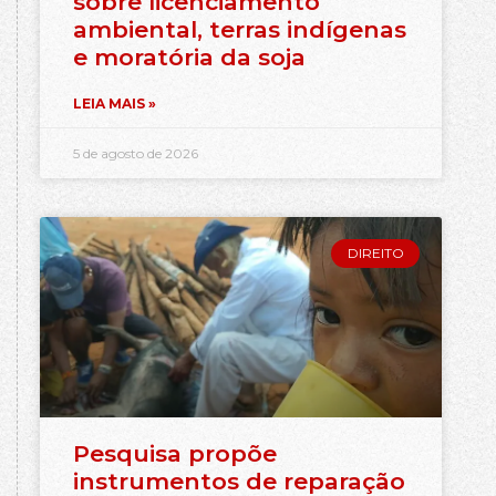
sobre licenciamento
ambiental, terras indígenas
e moratória da soja
LEIA MAIS »
5 de agosto de 2026
DIREITO
Pesquisa propõe
instrumentos de reparação