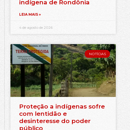
indígena de Rondônia
LEIA MAIS »
4 de agosto de 2026
NOTÍCIAS
Proteção a indígenas sofre
com lentidão e
desinteresse do poder
público