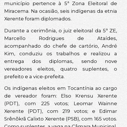
município pertence à 5ª Zona Eleitoral de
Miracema. Na ocasião, seis indígenas da etnia
Xerente foram diplomados.
Durante a cerimônia, o juiz eleitoral da 5ª ZE,
Marcello Rodrigues de Ataídes,
acompanhado do chefe de cartório, André
Kim, conduziu os trabalhos e realizou a
entrega dos diplomas, sendo nove
vereadores eleitos, quatro suplentes, o
prefeito e a vice-prefeita.
Os indígenas eleitos em Tocantínia ao cargo
de vereador foram: Elso Krensu Xerente
(PDT), com 225 votos; Leomar Wainne
Xerente (PDT), com 219 votos; e Edimar
Srênõkrã Calixto Xerente (PSB), com 165 votos.
Como suplentes, a vaga na Câmara Municipal,