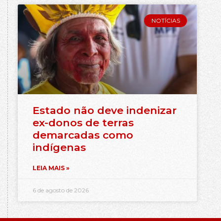
NOTÍCIAS
Estado não deve indenizar
ex-donos de terras
demarcadas como
indígenas
LEIA MAIS »
6 de agosto de 2026