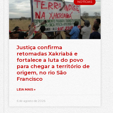
NOTÍCIAS
Justiça confirma
retomadas Xakriabá e
fortalece a luta do povo
para chegar a território de
origem, no rio São
Francisco
LEIA MAIS »
6 de agosto de 2026