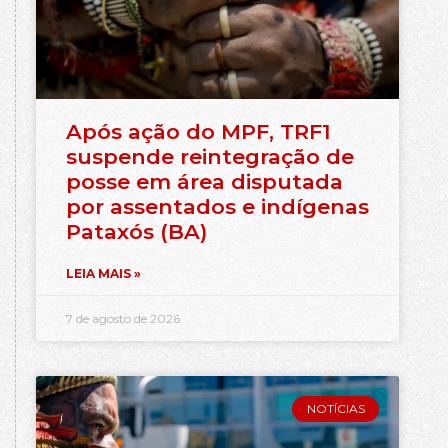
Após ação do MPF, TRF1
suspende reintegração de
posse em área disputada
por assentados e indígenas
Pataxós (BA)
LEIA MAIS »
7 de agosto de 2026
NOTÍCIAS