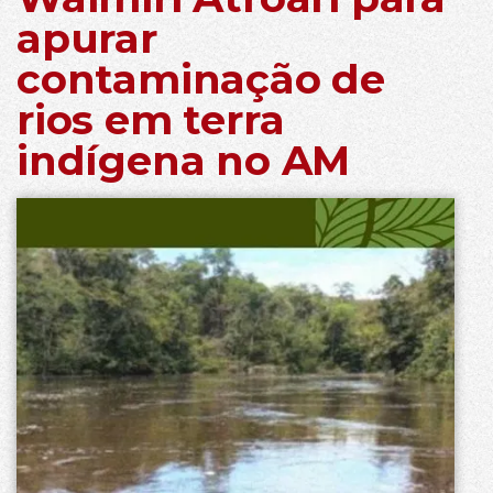
apurar
contaminação de
rios em terra
indígena no AM