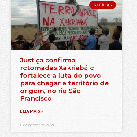
NOTÍCIAS
Justiça confirma
retomadas Xakriabá e
fortalece a luta do povo
para chegar a território de
origem, no rio São
Francisco
LEIA MAIS »
6 de agosto de 2026