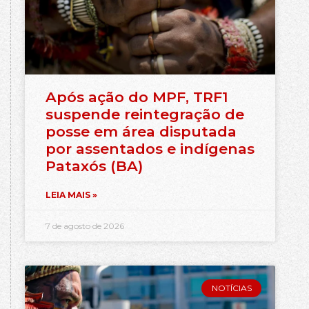
Após ação do MPF, TRF1
suspende reintegração de
posse em área disputada
por assentados e indígenas
Pataxós (BA)
LEIA MAIS »
7 de agosto de 2026
NOTÍCIAS