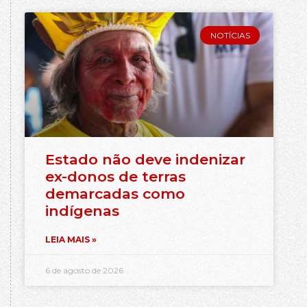
NOTÍCIAS
Estado não deve indenizar
ex-donos de terras
demarcadas como
indígenas
LEIA MAIS »
6 de agosto de 2026