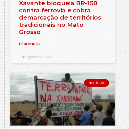
Xavante bloqueia BR-158
contra ferrovia e cobra
demarcação de territórios
tradicionais no Mato
Grosso
LEIA MAIS »
7 de agosto de 2026
NOTÍCIAS