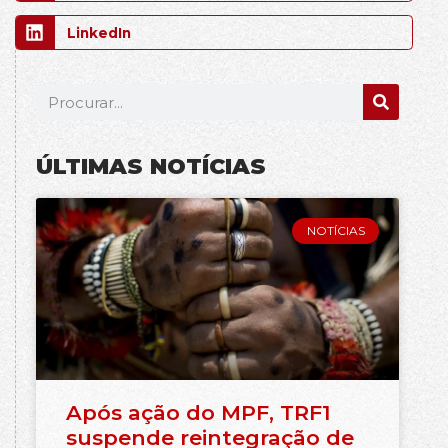
LinkedIn
ÚLTIMAS NOTÍCIAS
NOTÍCIAS
Após ação do MPF, TRF1
suspende reintegração de