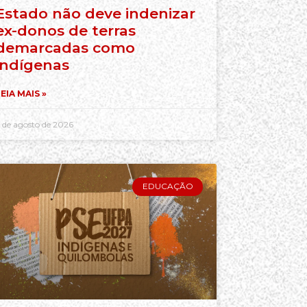
Estado não deve indenizar
ex-donos de terras
demarcadas como
indígenas
EIA MAIS »
 de agosto de 2026
EDUCAÇÃO