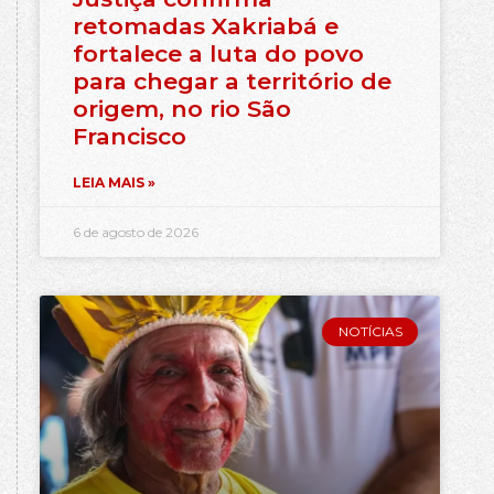
retomadas Xakriabá e
fortalece a luta do povo
para chegar a território de
origem, no rio São
Francisco
LEIA MAIS »
6 de agosto de 2026
NOTÍCIAS