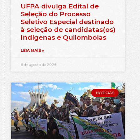
UFPA divulga Edital de
Seleção do Processo
Seletivo Especial destinado
à seleção de candidatas(os)
Indígenas e Quilombolas
LEIA MAIS »
6 de agosto de 2026
NOTÍCIAS