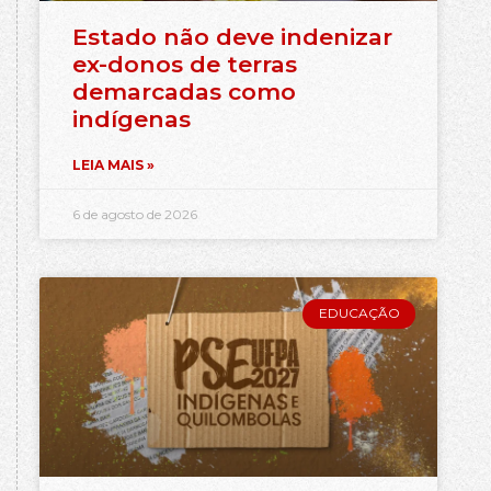
Estado não deve indenizar
ex-donos de terras
demarcadas como
indígenas
LEIA MAIS »
6 de agosto de 2026
EDUCAÇÃO