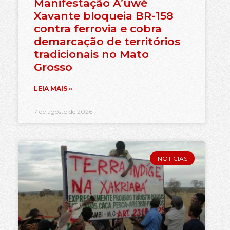
Manifestação A’uwé
Xavante bloqueia BR-158
contra ferrovia e cobra
demarcação de territórios
tradicionais no Mato
Grosso
LEIA MAIS »
7 de agosto de 2026
NOTÍCIAS