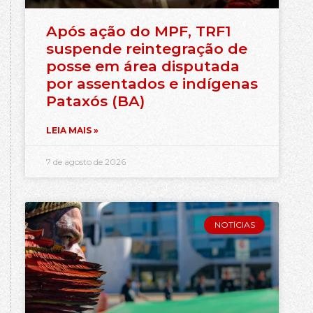
Após ação do MPF, TRF1
suspende reintegração de
posse em área disputada
por assentados e indígenas
Pataxós (BA)
LEIA MAIS »
7 de agosto de 2026
NOTÍCIAS