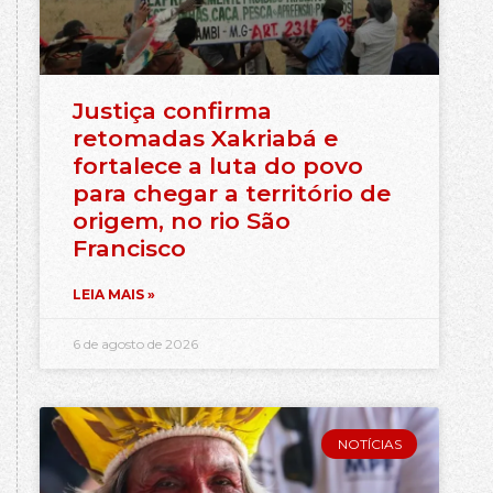
Justiça confirma
retomadas Xakriabá e
fortalece a luta do povo
para chegar a território de
origem, no rio São
Francisco
LEIA MAIS »
6 de agosto de 2026
NOTÍCIAS