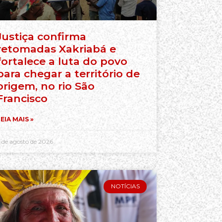
Justiça confirma
retomadas Xakriabá e
fortalece a luta do povo
para chegar a território de
origem, no rio São
Francisco
EIA MAIS »
 de agosto de 2026
NOTÍCIAS