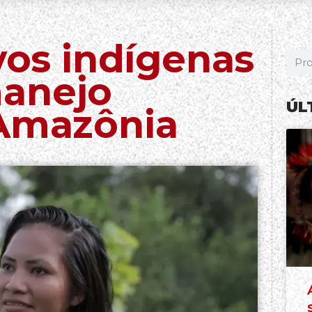
ovos indígenas
manejo
ÚL
 Amazônia