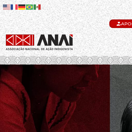
APO
.