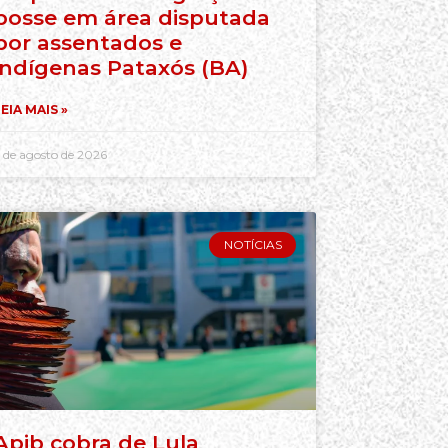
posse em área disputada
por assentados e
indígenas Pataxós (BA)
EIA MAIS »
 de agosto de 2026
NOTÍCIAS
Apib cobra de Lula