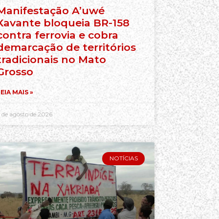
Manifestação A’uwé
Xavante bloqueia BR-158
contra ferrovia e cobra
demarcação de territórios
tradicionais no Mato
Grosso
EIA MAIS »
 de agosto de 2026
NOTÍCIAS