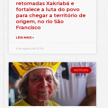
retomadas Xakriabá e
fortalece a luta do povo
para chegar a território de
origem, no rio São
Francisco
LEIA MAIS »
6 de agosto de 2026
NOTÍCIAS