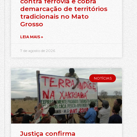
contra ferrovia e cobra
demarcação de territórios
tradicionais no Mato
Grosso
LEIA MAIS »
7 de agosto de 2026
NOTÍCIAS
Justiça confirma