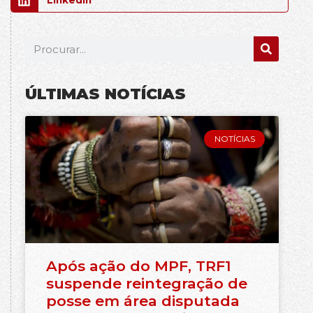
LinkedIn
ÚLTIMAS NOTÍCIAS
NOTÍCIAS
Após ação do MPF, TRF1
suspende reintegração de
posse em área disputada