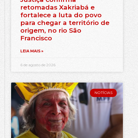
retomadas Xakriabá e
fortalece a luta do povo
para chegar a território de
origem, no rio São
Francisco
LEIA MAIS »
6 de agosto de 2026
NOTÍCIAS