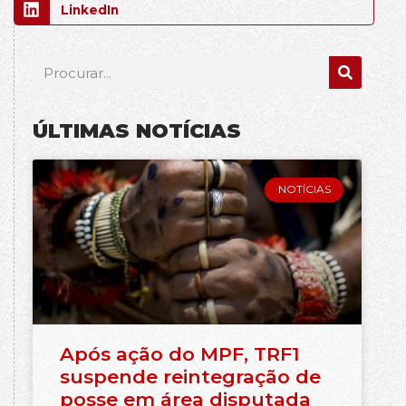
LinkedIn
ÚLTIMAS NOTÍCIAS
NOTÍCIAS
Após ação do MPF, TRF1
suspende reintegração de
posse em área disputada