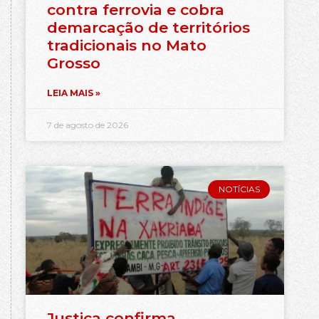
contra ferrovia e cobra
demarcação de territórios
tradicionais no Mato
Grosso
LEIA MAIS »
7 de agosto de 2026
NOTÍCIAS
Justiça confirma